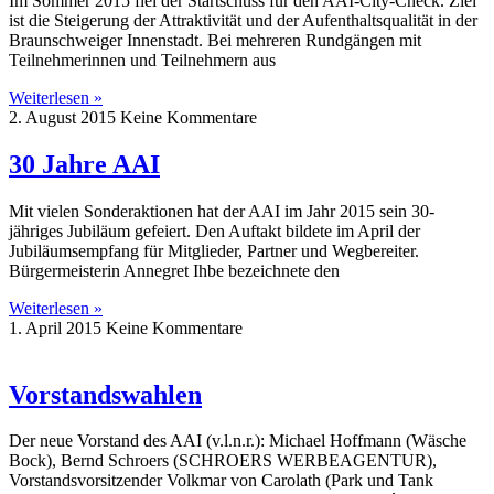
Im Sommer 2015 fiel der Startschuss für den AAI-City-Check. Ziel
ist die Steigerung der Attraktivität und der Aufenthaltsqualität in der
Braunschweiger Innenstadt. Bei mehreren Rundgängen mit
Teilnehmerinnen und Teilnehmern aus
Weiterlesen »
2. August 2015
Keine Kommentare
30 Jahre AAI
Mit vielen Sonderaktionen hat der AAI im Jahr 2015 sein 30-
jähriges Jubiläum gefeiert. Den Auftakt bildete im April der
Jubiläumsempfang für Mitglieder, Partner und Wegbereiter.
Bürgermeisterin Annegret Ihbe bezeichnete den
Weiterlesen »
1. April 2015
Keine Kommentare
Vorstandswahlen
Der neue Vorstand des AAI (v.l.n.r.): Michael Hoffmann (Wäsche
Bock), Bernd Schroers (SCHROERS WERBEAGENTUR),
Vorstandsvorsitzender Volkmar von Carolath (Park und Tank