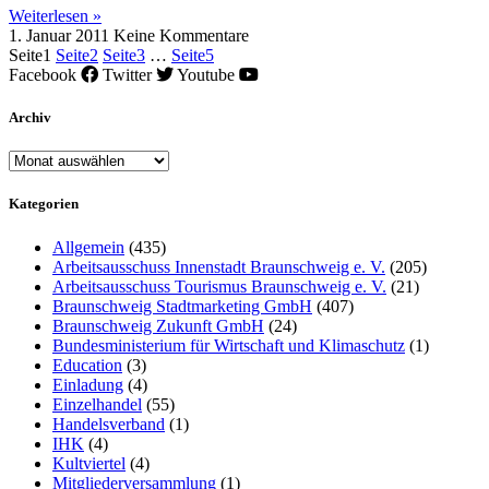
Weiterlesen »
1. Januar 2011
Keine Kommentare
Seite
1
Seite
2
Seite
3
…
Seite
5
Facebook
Twitter
Youtube
Archiv
Archiv
Kategorien
Allgemein
(435)
Arbeitsausschuss Innenstadt Braunschweig e. V.
(205)
Arbeitsausschuss Tourismus Braunschweig e. V.
(21)
Braunschweig Stadtmarketing GmbH
(407)
Braunschweig Zukunft GmbH
(24)
Bundesministerium für Wirtschaft und Klimaschutz
(1)
Education
(3)
Einladung
(4)
Einzelhandel
(55)
Handelsverband
(1)
IHK
(4)
Kultviertel
(4)
Mitgliederversammlung
(1)