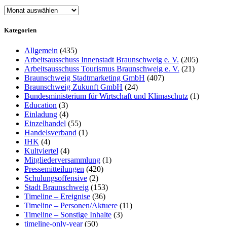
Archiv
Kategorien
Allgemein
(435)
Arbeitsausschuss Innenstadt Braunschweig e. V.
(205)
Arbeitsausschuss Tourismus Braunschweig e. V.
(21)
Braunschweig Stadtmarketing GmbH
(407)
Braunschweig Zukunft GmbH
(24)
Bundesministerium für Wirtschaft und Klimaschutz
(1)
Education
(3)
Einladung
(4)
Einzelhandel
(55)
Handelsverband
(1)
IHK
(4)
Kultviertel
(4)
Mitgliederversammlung
(1)
Pressemitteilungen
(420)
Schulungsoffensive
(2)
Stadt Braunschweig
(153)
Timeline – Ereignise
(36)
Timeline – Personen/Aktuere
(11)
Timeline – Sonstige Inhalte
(3)
timeline-only-year
(50)