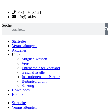
Zum
Inhalt
0531 470 35 21
wechseln
info@aai-bs.de
Suche
Startseite
Veranstaltungen
Aktuelles
Über uns
Mitglied werden
Verein
Ehrenamtlicher Vorstand
Geschäftsstelle
Institutionen und Partner
Beitragsordnung
Satzung
Downloads
Kontakt
Startseite
Veranstaltungen