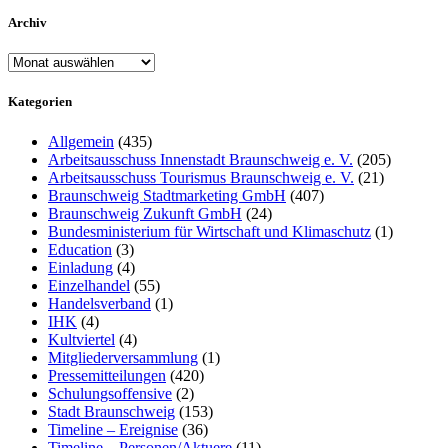
Archiv
Archiv
Kategorien
Allgemein
(435)
Arbeitsausschuss Innenstadt Braunschweig e. V.
(205)
Arbeitsausschuss Tourismus Braunschweig e. V.
(21)
Braunschweig Stadtmarketing GmbH
(407)
Braunschweig Zukunft GmbH
(24)
Bundesministerium für Wirtschaft und Klimaschutz
(1)
Education
(3)
Einladung
(4)
Einzelhandel
(55)
Handelsverband
(1)
IHK
(4)
Kultviertel
(4)
Mitgliederversammlung
(1)
Pressemitteilungen
(420)
Schulungsoffensive
(2)
Stadt Braunschweig
(153)
Timeline – Ereignise
(36)
Timeline – Personen/Aktuere
(11)