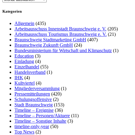
Kategorien
Allgemein
(435)
Arbeitsausschuss Innenstadt Braunschweig e. V.
(205)
Arbeitsausschuss Tourismus Braunschweig e. V.
(21)
Braunschweig Stadtmarketing GmbH
(407)
Braunschweig Zukunft GmbH
(24)
Bundesministerium für Wirtschaft und Klimaschutz
(1)
Education
(3)
Einladung
(4)
Einzelhandel
(55)
Handelsverband
(1)
IHK
(4)
Kultviertel
(4)
Mitgliederversammlung
(1)
Pressemitteilungen
(420)
Schulungsoffensive
(2)
Stadt Braunschweig
(153)
Timeline – Ereignise
(36)
Timeline – Personen/Aktuere
(11)
Timeline – Sonstige Inhalte
(3)
timeline-only-year
(50)
Top News
(2)