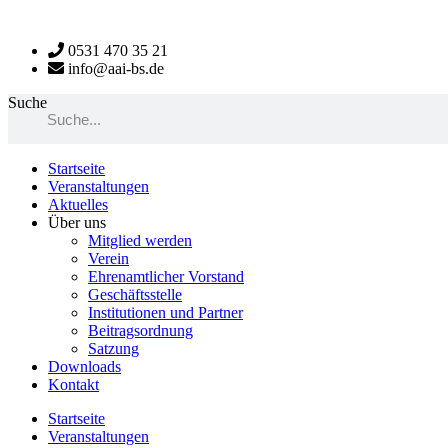
Zum
Inhalt
0531 470 35 21
wechseln
info@aai-bs.de
Suche
Startseite
Veranstaltungen
Aktuelles
Über uns
Mitglied werden
Verein
Ehrenamtlicher Vorstand
Geschäftsstelle
Institutionen und Partner
Beitragsordnung
Satzung
Downloads
Kontakt
Startseite
Veranstaltungen