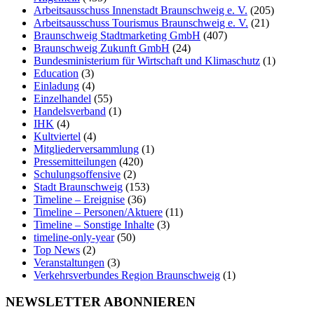
Arbeitsausschuss Innenstadt Braunschweig e. V.
(205)
Arbeitsausschuss Tourismus Braunschweig e. V.
(21)
Braunschweig Stadtmarketing GmbH
(407)
Braunschweig Zukunft GmbH
(24)
Bundesministerium für Wirtschaft und Klimaschutz
(1)
Education
(3)
Einladung
(4)
Einzelhandel
(55)
Handelsverband
(1)
IHK
(4)
Kultviertel
(4)
Mitgliederversammlung
(1)
Pressemitteilungen
(420)
Schulungsoffensive
(2)
Stadt Braunschweig
(153)
Timeline – Ereignise
(36)
Timeline – Personen/Aktuere
(11)
Timeline – Sonstige Inhalte
(3)
timeline-only-year
(50)
Top News
(2)
Veranstaltungen
(3)
Verkehrsverbundes Region Braunschweig
(1)
NEWSLETTER ABONNIEREN