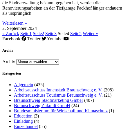
die Stadtverwaltung bekannt gegeben hat, werden die
Renovierungsarbeiten an der Tiefgarage Packhof länger andauern
als ursprünglich
Weiterlesen »
2. September 2024
« Zurück
Seite
1
Seite
2
Seite
3
Seite
4
Seite
5
Weiter »
Facebook
Twitter
Youtube
Archiv
Archiv
Kategorien
Allgemein
(435)
Arbeitsausschuss Innenstadt Braunschweig e. V.
(205)
Arbeitsausschuss Tourismus Braunschweig e. V.
(21)
Braunschweig Stadtmarketing GmbH
(407)
Braunschweig Zukunft GmbH
(24)
Bundesministerium für Wirtschaft und Klimaschutz
(1)
Education
(3)
Einladung
(4)
Einzelhandel
(55)