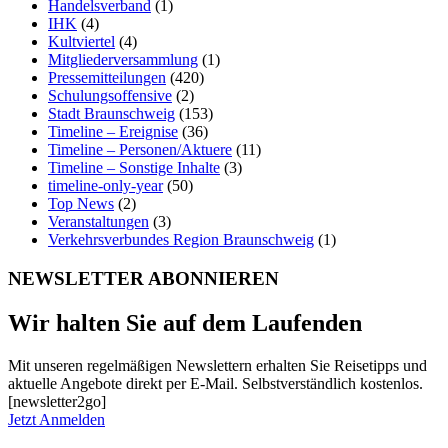
Handelsverband
(1)
IHK
(4)
Kultviertel
(4)
Mitgliederversammlung
(1)
Pressemitteilungen
(420)
Schulungsoffensive
(2)
Stadt Braunschweig
(153)
Timeline – Ereignise
(36)
Timeline – Personen/Aktuere
(11)
Timeline – Sonstige Inhalte
(3)
timeline-only-year
(50)
Top News
(2)
Veranstaltungen
(3)
Verkehrsverbundes Region Braunschweig
(1)
NEWSLETTER ABONNIEREN
Wir halten Sie auf dem Laufenden
Mit unseren regelmäßigen Newslettern erhalten Sie Reisetipps und
aktuelle Angebote direkt per E-Mail. Selbstverständlich kostenlos.
[newsletter2go]
Jetzt Anmelden