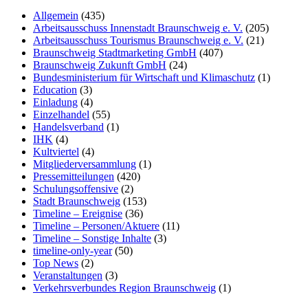
Allgemein
(435)
Arbeitsausschuss Innenstadt Braunschweig e. V.
(205)
Arbeitsausschuss Tourismus Braunschweig e. V.
(21)
Braunschweig Stadtmarketing GmbH
(407)
Braunschweig Zukunft GmbH
(24)
Bundesministerium für Wirtschaft und Klimaschutz
(1)
Education
(3)
Einladung
(4)
Einzelhandel
(55)
Handelsverband
(1)
IHK
(4)
Kultviertel
(4)
Mitgliederversammlung
(1)
Pressemitteilungen
(420)
Schulungsoffensive
(2)
Stadt Braunschweig
(153)
Timeline – Ereignise
(36)
Timeline – Personen/Aktuere
(11)
Timeline – Sonstige Inhalte
(3)
timeline-only-year
(50)
Top News
(2)
Veranstaltungen
(3)
Verkehrsverbundes Region Braunschweig
(1)