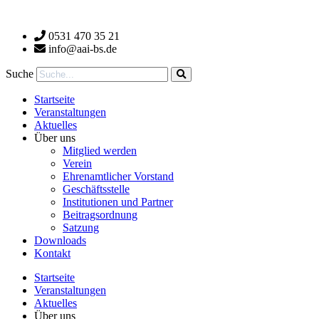
Zum
Inhalt
0531 470 35 21
wechseln
info@aai-bs.de
Suche
Startseite
Veranstaltungen
Aktuelles
Über uns
Mitglied werden
Verein
Ehrenamtlicher Vorstand
Geschäftsstelle
Institutionen und Partner
Beitragsordnung
Satzung
Downloads
Kontakt
Startseite
Veranstaltungen
Aktuelles
Über uns