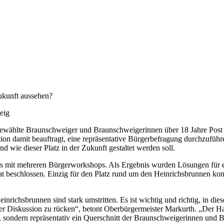
ukunft aussehen?
eig
wählte Braunschweiger und Braunschweigerinnen über 18 Jahre Post im
 damit beauftragt, eine repräsentative Bürgerbefragung durchzuführen.
ie dieser Platz in der Zukunft gestaltet werden soll.
ss mit mehreren Bürgerworkshops. Als Ergebnis wurden Lösungen für
beschlossen. Einzig für den Platz rund um den Heinrichsbrunnen konnt
chsbrunnen sind stark umstritten. Es ist wichtig und richtig, in dies
der Diskussion zu rücken“, betont Oberbürgermeister Markurth. „Der H
 sondern repräsentativ ein Querschnitt der Braunschweigerinnen und B