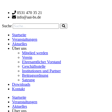
Zum
Inhalt
0531 470 35 21
wechseln
info@aai-bs.de
Suche
Startseite
Veranstaltungen
Aktuelles
Über uns
Mitglied werden
Verein
Ehrenamtlicher Vorstand
Geschäftsstelle
Institutionen und Partner
Beitragsordnung
Satzung
Downloads
Kontakt
Startseite
Veranstaltungen
Aktuelles
Über uns