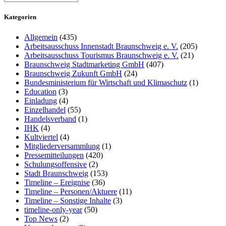
Kategorien
Allgemein
(435)
Arbeitsausschuss Innenstadt Braunschweig e. V.
(205)
Arbeitsausschuss Tourismus Braunschweig e. V.
(21)
Braunschweig Stadtmarketing GmbH
(407)
Braunschweig Zukunft GmbH
(24)
Bundesministerium für Wirtschaft und Klimaschutz
(1)
Education
(3)
Einladung
(4)
Einzelhandel
(55)
Handelsverband
(1)
IHK
(4)
Kultviertel
(4)
Mitgliederversammlung
(1)
Pressemitteilungen
(420)
Schulungsoffensive
(2)
Stadt Braunschweig
(153)
Timeline – Ereignise
(36)
Timeline – Personen/Aktuere
(11)
Timeline – Sonstige Inhalte
(3)
timeline-only-year
(50)
Top News
(2)