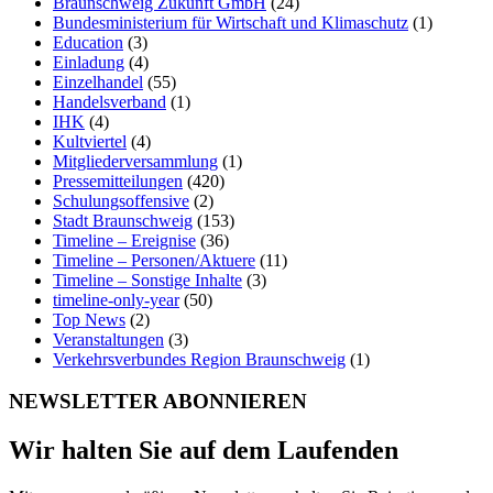
Braunschweig Zukunft GmbH
(24)
Bundesministerium für Wirtschaft und Klimaschutz
(1)
Education
(3)
Einladung
(4)
Einzelhandel
(55)
Handelsverband
(1)
IHK
(4)
Kultviertel
(4)
Mitgliederversammlung
(1)
Pressemitteilungen
(420)
Schulungsoffensive
(2)
Stadt Braunschweig
(153)
Timeline – Ereignise
(36)
Timeline – Personen/Aktuere
(11)
Timeline – Sonstige Inhalte
(3)
timeline-only-year
(50)
Top News
(2)
Veranstaltungen
(3)
Verkehrsverbundes Region Braunschweig
(1)
NEWSLETTER ABONNIEREN
Wir halten Sie auf dem Laufenden