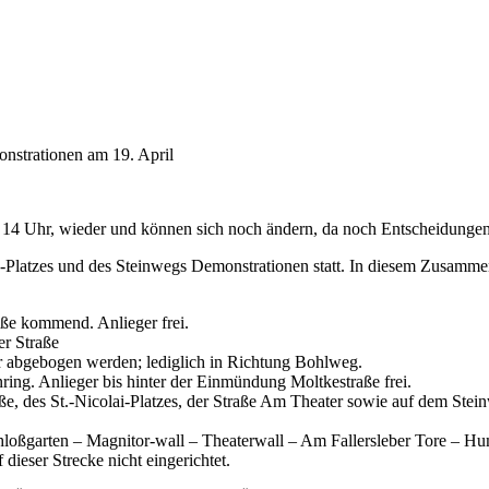
nstrationen am 19. April
 14 Uhr, wieder und können sich noch ändern, da noch Entscheidungen 
Platzes und des Steinwegs Demonstrationen statt. In diesem Zusammen
ße kommend. Anlieger frei.
er Straße
r abgebogen werden; lediglich in Richtung Bohlweg.
ing. Anlieger bis hinter der Einmündung Moltkestraße frei.
ße, des St.-Nicolai-Platzes, der Straße Am Theater sowie auf dem Ste
oßgarten – Magnitor-wall – Theaterwall – Am Fallersleber Tore – Humbo
ieser Strecke nicht eingerichtet.