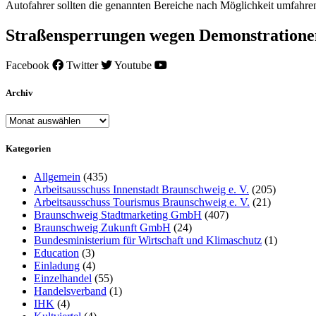
Autofahrer sollten die genannten Bereiche nach Möglichkeit umfahr
Straßensperrungen wegen Demonstrationen
Facebook
Twitter
Youtube
Archiv
Archiv
Kategorien
Allgemein
(435)
Arbeitsausschuss Innenstadt Braunschweig e. V.
(205)
Arbeitsausschuss Tourismus Braunschweig e. V.
(21)
Braunschweig Stadtmarketing GmbH
(407)
Braunschweig Zukunft GmbH
(24)
Bundesministerium für Wirtschaft und Klimaschutz
(1)
Education
(3)
Einladung
(4)
Einzelhandel
(55)
Handelsverband
(1)
IHK
(4)