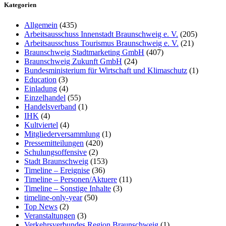
Kategorien
Allgemein
(435)
Arbeitsausschuss Innenstadt Braunschweig e. V.
(205)
Arbeitsausschuss Tourismus Braunschweig e. V.
(21)
Braunschweig Stadtmarketing GmbH
(407)
Braunschweig Zukunft GmbH
(24)
Bundesministerium für Wirtschaft und Klimaschutz
(1)
Education
(3)
Einladung
(4)
Einzelhandel
(55)
Handelsverband
(1)
IHK
(4)
Kultviertel
(4)
Mitgliederversammlung
(1)
Pressemitteilungen
(420)
Schulungsoffensive
(2)
Stadt Braunschweig
(153)
Timeline – Ereignise
(36)
Timeline – Personen/Aktuere
(11)
Timeline – Sonstige Inhalte
(3)
timeline-only-year
(50)
Top News
(2)
Veranstaltungen
(3)
Verkehrsverbundes Region Braunschweig
(1)