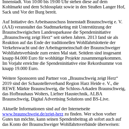
Innenstadt. Von 10:00 bis 19:00 Uhr stehen diese auf dem
Kohlmarkt und dem Schlossplatz sowie in den Straßen Langer Hof,
Sack und Vor der Burg bereit.
Auf Initiative des Arbeitsausschuss Innenstadt Braunschweig e. V.
(AAI) veranstaltet das Stadtmarketing mit Unterstützung der
Braunschweigischen Landessparkasse die Spendeninitiative
„Braunschweig zeigt Herz“ seit sieben Jahren. 2013 fand sie als
Reaktion auf das Ende der traditionellen Wohlfahrtslotterie der
Verkehrswacht und der Arbeitsgemeinschaft der Braunschweiger
Wohlfahrtsverbände zum ersten Mal statt. Seitdem sind insgesamt
knapp 84.000 Euro für wohltätige Projekte zusammengekommen.
Im Vorjahr erreichte die Spendeninitiative eine Rekordsumme von
knapp 19.000 Euro.
Weitere Sponsoren und Partner von „Braunschweig zeigt Herz“
2019 sind der Schaustellerverband Region Harz Heide e. V., die
REWE Märkte Braunschweig, die Schloss-Arkaden Braunschweig,
das Hofbrauhaus Wolters, Liefner Haustechnik, ALBA
Braunschweig, Digital Advertising Solutions und BS-Live.
Aktuelle Informationen sind auf der Internetseite
www.braunschweig.de/zeigt-herz
zu finden. Wer schon vorher
Gutes tun möchte, kann seinen Spendenbeitrag ab sofort auch auf
das Konto der Braunschweiger Wohlfahrtsverbände überweisen: