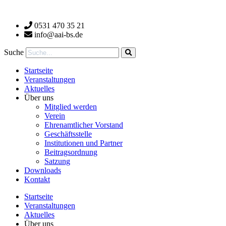
Zum
Inhalt
0531 470 35 21
wechseln
info@aai-bs.de
Suche
Startseite
Veranstaltungen
Aktuelles
Über uns
Mitglied werden
Verein
Ehrenamtlicher Vorstand
Geschäftsstelle
Institutionen und Partner
Beitragsordnung
Satzung
Downloads
Kontakt
Startseite
Veranstaltungen
Aktuelles
Über uns