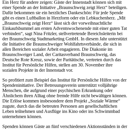
Ein Herz für andere zeigen: Gäste der Innenstadt können sich mit
einer Spende an der Initiative „Braunschweig zeigt Herz“ beteiligen.
Dafür bekommen sie ein herzliches Dankeschön: Für jede Spende
gibt es einen Luftballon in Herzform oder ein Lebkuchenherz. „Mit
„Braunschweig zeigt Herz“ lässt sich der vorweihnachtliche
Einkaufsbummel am ersten Adventswochenende mit einer guten Tat
verbinden“, sagt Nina Fritzler, stellvertretende Bereichsleiterin bei
der Braunschweig Stadtmarketing GmbH. In diesem Jahr unterstützt
die Initiative die Braunschweiger Wohlfahrtsverbände, die sich in
allen Bereichen sozialer Arbeit engagieren. Die Diakonie im
Braunschweiger Land, der Caritasverband Braunschweig, das
Deutsche Rote Kreuz, sowie der Paritätische, vertreten durch das
Institut für Persönliche Hilfen, stellen am 30. November ihre
sozialen Projekte in der Innenstadt vor.
So profitiert zum Beispiel das Institut für Persönliche Hilfen von der
Spendeninitiative. Der Betreuungsverein unterstützt volljährige
Menschen, die aufgrund einer psychischen Erkrankung oder
Ähnlichem ihren Alltag ohne fremde Hilfe nicht bewältigen können.
Die Erlöse kommen insbesondere dem Projekt „Soziale Wärme“
zugute, durch das die betreuten Personen am gesellschaftlichen
Leben teilnehmen und Ausflüge ins Kino oder ins Schwimmbad
unternehmen können.
Spenden können Gäste an fünf verschiedenen Aktionsständen in der