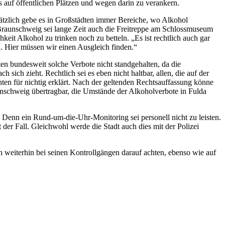
s auf öffentlichen Plätzen und wegen darin zu verankern.
sätzlich gebe es in Großstädten immer Bereiche, wo Alkohol
 Braunschweig sei lange Zeit auch die Freitreppe am Schlossmuseum
hkeit Alkohol zu trinken noch zu betteln. „Es ist rechtlich auch gar
n. Hier müssen wir einen Ausgleich finden.“
en bundesweit solche Verbote nicht standgehalten, da die
ich zieht. Rechtlich sei es eben nicht haltbar, allen, die auf der
ten für nichtig erklärt. Nach der geltenden Rechtsauffassung könne
aunschweig übertragbar, die Umstände der Alkoholverbote in Fulda
enn ein Rund-um-die-Uhr-Monitoring sei personell nicht zu leisten.
 der Fall. Gleichwohl werde die Stadt auch dies mit der Polizei
 weiterhin bei seinen Kontrollgängen darauf achten, ebenso wie auf