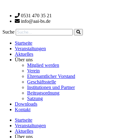
Zum
Inhalt
0531 470 35 21
wechseln
info@aai-bs.de
Suche
Startseite
Veranstaltungen
Aktuelles
Über uns
Mitglied werden
Verein
Ehrenamtlicher Vorstand
Geschäftsstelle
Institutionen und Partner
Beitragsordnung
Satzung
Downloads
Kontakt
Startseite
Veranstaltungen
Aktuelles
Über uns