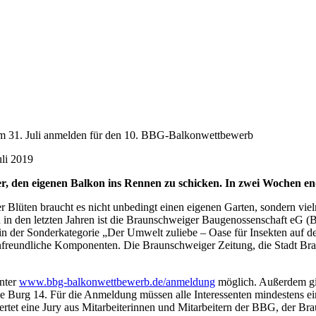
m 31. Juli anmelden für den 10. BBG-Balkonwettbewerb
li 2019
, den eigenen Balkon ins Rennen zu schicken. In zwei Wochen end
er Blüten braucht es nicht unbedingt einen eigenen Garten, sondern 
 in den letzten Jahren ist die Braunschweiger Baugenossenschaft eG 
n der Sonderkategorie „Der Umwelt zuliebe – Oase für Insekten auf d
ektenfreundliche Komponenten. Die Braunschweiger Zeitung, die Stadt
unter
www.bbg-balkonwettbewerb.de/anmeldung
möglich. Außerdem gib
ne Burg 14. Für die Anmeldung müssen alle Interessenten mindestens ein
rtet eine Jury aus Mitarbeiterinnen und Mitarbeitern der BBG, der B