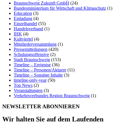
Braunschweig Zukunft GmbH
(24)
Bundesministerium für Wirtschaft und Klimaschutz
(1)
Education
(3)
Einladung
(4)
Einzelhandel
(55)
Handelsverband
(1)
IHK
(4)
Kultviertel
(4)
Mitgliederversammlung
(1)
Pressemitteilungen
(420)
Schulungsoffensive
(2)
Stadt Braunschweig
(153)
Timeline – Ereignise
(36)
Timeline – Personen/Aktuere
(11)
Timeline – Sonstige Inhalte
(3)
timeline-only-year
(50)
Top News
(2)
Veranstaltungen
(3)
Verkehrsverbundes Region Braunschweig
(1)
NEWSLETTER ABONNIEREN
Wir halten Sie auf dem Laufenden