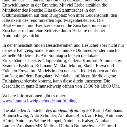
Entwicklungen in der Branche. Mit viel Liebe erzählen die
Mitglieder des Porsche Klassik-Stammtisches in den
Oldtimerschauen auf dem Burgplatz von ihrer Leidenschaft: den
Klassikern des renommierten Sportwagenherstellers. Die
Besitzerinnen und Besitzer nehmen die Zuschauerinnen und
Zuschauer mit auf eine Zeitreise durch 70 Jahre deutscher
Automobilgeschichte.
In der Innenstadt finden Besucherinnen und Besucher aber nicht nur
neueste Fahrzeugmodelle und schmucke Oldtimer, sondern auch
aktuelle Modetrends. Am Sonntag schicken die lokalen
Einzelhändler Peek & Cloppenburg, Galeria Kaufhof, Summersby,
Svaneke Fashion, Rebmann Maßkonfektion, Skefa, Freya und
Fräulein Freya ihre Models in den neuesten Kollektionen auf den
Laufsteg auf dem Burgplatz. Wer dabei auf Ideen für die eigene
Frühjahrsgarderobe kommt, kann diese direkt umsetzen: Die
Geschäfte in ganz Braunschweig öffnen von 13:00 bis 18:00 Uhr.
Weitere Informationen gibt es unter
www.braunschweig.de/modeautofrühling
.
Die aktuellen Aussteller des
modeautofrühling
2018 sind Autohaus
Braunschweig, Auto Schrader, Autohaus Block am Ring, Autohaus
Härtel, Autohaus Sabine Hempel, Autohaus Kaiser, Autohaus
Lauber, Autohaus MK Maring, Dürkop Braunschweig, Fahrrad