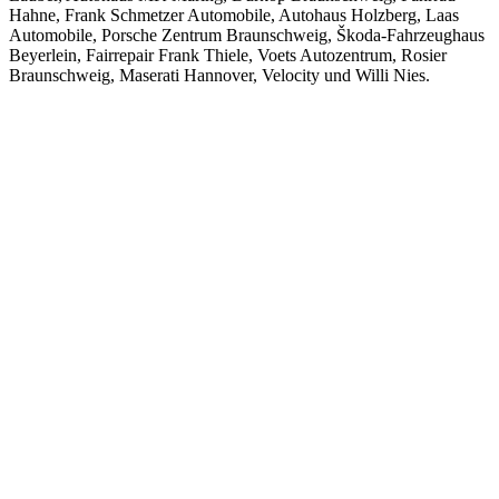
Hahne, Frank Schmetzer Automobile, Autohaus Holzberg, Laas
Automobile, Porsche Zentrum Braunschweig, Škoda-Fahrzeughaus
Beyerlein, Fairrepair Frank Thiele, Voets Autozentrum, Rosier
Braunschweig, Maserati Hannover, Velocity und Willi Nies.