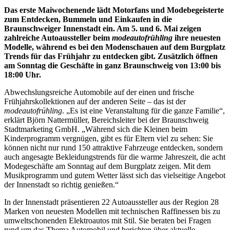
Das erste Maiwochenende lädt Motorfans und Modebegeisterte
zum Entdecken, Bummeln und Einkaufen in die
Braunschweiger Innenstadt ein. Am 5. und 6. Mai zeigen
zahlreiche Autoaussteller beim
modeautofrühling
ihre neuesten
Modelle, während es bei den Modenschauen auf dem Burgplatz
Trends für das Frühjahr zu entdecken gibt. Zusätzlich öffnen
am Sonntag die Geschäfte in ganz Braunschweig von 13:00 bis
18:00 Uhr.
Abwechslungsreiche Automobile auf der einen und frische
Frühjahrskollektionen auf der anderen Seite – das ist der
modeautofrühling
. „Es ist eine Veranstaltung für die ganze Familie“,
erklärt Björn Nattermüller, Bereichsleiter bei der Braunschweig
Stadtmarketing GmbH. „Während sich die Kleinen beim
Kinderprogramm vergnügen, gibt es für Eltern viel zu sehen: Sie
können nicht nur rund 150 attraktive Fahrzeuge entdecken, sondern
auch angesagte Bekleidungstrends für die warme Jahreszeit, die acht
Modegeschäfte am Sonntag auf dem Burgplatz zeigen. Mit dem
Musikprogramm und gutem Wetter lässt sich das vielseitige Angebot
der Innenstadt so richtig genießen.“
In der Innenstadt präsentieren 22 Autoaussteller aus der Region 28
Marken von neuesten Modellen mit technischen Raffinessen bis zu
umweltschonenden Elektroautos mit Stil. Sie beraten bei Fragen
rund um das Thema Automobil und berichten über aktuelle