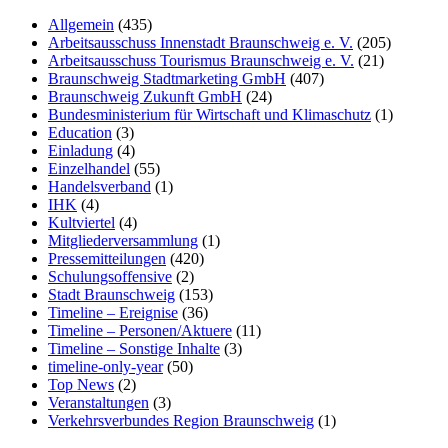
Allgemein
(435)
Arbeitsausschuss Innenstadt Braunschweig e. V.
(205)
Arbeitsausschuss Tourismus Braunschweig e. V.
(21)
Braunschweig Stadtmarketing GmbH
(407)
Braunschweig Zukunft GmbH
(24)
Bundesministerium für Wirtschaft und Klimaschutz
(1)
Education
(3)
Einladung
(4)
Einzelhandel
(55)
Handelsverband
(1)
IHK
(4)
Kultviertel
(4)
Mitgliederversammlung
(1)
Pressemitteilungen
(420)
Schulungsoffensive
(2)
Stadt Braunschweig
(153)
Timeline – Ereignise
(36)
Timeline – Personen/Aktuere
(11)
Timeline – Sonstige Inhalte
(3)
timeline-only-year
(50)
Top News
(2)
Veranstaltungen
(3)
Verkehrsverbundes Region Braunschweig
(1)