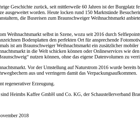
ige Geschichte zurück, seit mittlerweile 60 Jahren ist der Burgplatz f
ätze ausgeweitet worden. Heute locken rund 150 Marktstände Besuche
ranstaltern, die Busreisen zum Braunschweiger Weihnachtsmarkt anbiete
m Weihnachtsmarkt selbst in Szene, wozu seit 2016 durch Selfiepoints
nnzeichnen Bodenplatten den perfekten Ort für ansprechende Fotomot
tmals ist am Braunschweiger Weihnachtsmarkt ein zusätzlicher mobile
eihnachtsmarkt in die Welt schicken können oder Onlineservices wie d
Braunschweig“ nutzen können, ohne das eigene Datenvolumen zu verri
nachtsmarkt. Vor der Umstellung auf Naturstrom 2016 wurde bereits be
 Mehrwegbechern aus und verringern damit das Verpackungsaufkommen.
nt regenerativer Erzeugung.
 sind Heimbs Kaffee GmbH und Co. KG, der Schaustellerverband Bra
November 2018