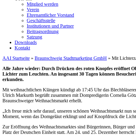
Mitglied werden
Verein
Ehrenamtlicher Vorstand
Geschäftsstelle
Institutionen und Partner
Beitragsordnung
Satzung
Downloads
Kontakt
AAI Startseite
»
Braunschweig Stadtmarketing GmbH
»
Mit Lichterz
Alle Jahre wieder: Durch Drücken des roten Knopfes eröffnet 
Lichter zum Leuchten. An insgesamt 30 Tagen können Besucheri
erkunden.
Mit weihnachtlichen Klängen kündigt ab 17:45 Uhr das Blechbläser
Ulrich Markurth begrüßt zusammen mit Dompredigerin Cornelia Götz
Braunschweiger Weihnachtsmarkt erhellt.
„Ich freue mich sehr darauf, unseren schönen Weihnachtsmarkt nun sc
Moment, wenn das Domgeläut erklingt und auf Knopfdruck die Lichter
Zur Eröffnung des Weihnachtsmarktes sind Bürgerinnen, Bürger und G
Platz der Deutschen Einheit statt. Am 24. und 25. Dezember herrscht 