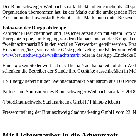
Der Braunschweiger Weihnachtsmarkt blickt auf eine mehr als 500-jähr
Organisation übernommen hat, ist der Markt auf die umliegenden Pl
Ausland in die Löwenstadt. Beliebt ist der Markt auch unter Reiseve
Fotos von der Burgplatztreppe
Zahlreiche Besucherinnen und Besucher setzen sich mit einem Foto vo
Burgplatztreppe, am Eingang vor dem Rathaus und an der Krippe ke
#weihnachtsmarktBS in den sozialen Netzwerken geteilt werden. Ers
Hotspots ergänzt, sodass viele Gäste gleichzeitig ihre Bilder vom W
www.braunschweig.de/weihnachtsmarkt
oder in der App „Entdecke 
Einen großen Stellenwert hat das Thema Nachhaltigkeit auf dem Weih
schenken die Betreiber der Stände ihre Getränke ausschließlich in
BS Energy liefert für den Weihnachtsmarkt Naturstrom aus 100 Proze
Partner und Sponsoren des Braunschweiger Weihnachtsmarktes 2018
(Foto:Braunschweig Stadtmarketing GmbH / Philipp Ziebart)
Pressemitteilung der Braunschweig Stadtmarketing GmbH vom 22. 
Mit Lichterzauber in die Adventszeit