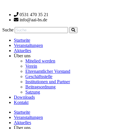
Zum
Inhalt
0531 470 35 21
wechseln
info@aai-bs.de
Suche
Startseite
Veranstaltungen
Aktuelles
Über uns
Mitglied werden
Verein
Ehrenamtlicher Vorstand
Geschäftsstelle
Institutionen und Partner
Beitragsordnung
Satzung
Downloads
Kontakt
Startseite
Veranstaltungen
Aktuelles
Über uns