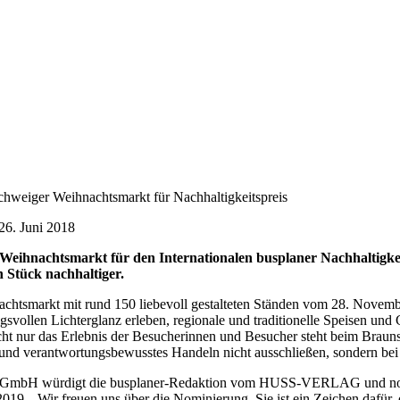
hweiger Weihnachtsmarkt für Nachhaltigkeitspreis
26. Juni 2018
Weihnachtsmarkt für den Internationalen busplaner Nachhaltigk
Stück nachhaltiger.
chtsmarkt mit rund 150 liebevoll gestalteten Ständen vom 28. Nove
llen Lichterglanz erleben, regionale und traditionelle Speisen und G
ht nur das Erlebnis der Besucherinnen und Besucher steht beim Brau
es und verantwortungsbewusstes Handeln nicht ausschließen, sondern bei
 GmbH würdigt die busplaner-Redaktion vom HUSS-VERLAG und nomin
2019. „Wir freuen uns über die Nominierung. Sie ist ein Zeichen dafür, 