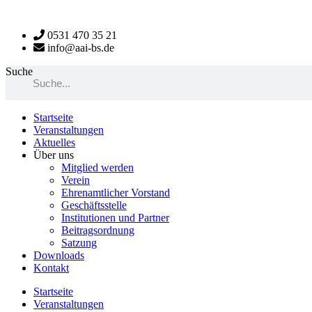
Zum
Inhalt
0531 470 35 21
wechseln
info@aai-bs.de
Suche
Startseite
Veranstaltungen
Aktuelles
Über uns
Mitglied werden
Verein
Ehrenamtlicher Vorstand
Geschäftsstelle
Institutionen und Partner
Beitragsordnung
Satzung
Downloads
Kontakt
Startseite
Veranstaltungen