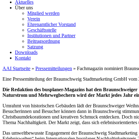
Aktuelles
Über uns
Mitglied werden
Verein
Ehrenamtlicher Vorstand
Geschäftsstelle
Institutionen und Partner
Beitragsordnung
Satzung
Downloads
Kontakt
AAI Startseite
»
Pressemitteilungen
»
Fachmagazin nominiert Braunsc
Eine Pressemitteilung der Braunschweig Stadtmarketing GmbH vom 
Die Redaktion des busplaner-Magazins hat den Braunschweiger 
Naturstrom und Mehrwegbechern wird der Markt jedes Jahr ein 
Umrahmt von historischen Gebäuden lädt der Braunschweiger Weihna
Besucherinnen und Besucher können dann in Braunschweig stimmungsvo
Christbaumdekorationen und kreativen Schmuck entdecken. Doch nic
Thema Nachhaltigkeit. Der Markt zeigt, dass sich erlebnisorientiert
Das umweltbewusste Engagement der Braunschweig Stadtmarketing
Erlebniswelten“ beim Internationalen busplaner Nachhaltigkeitspreis 