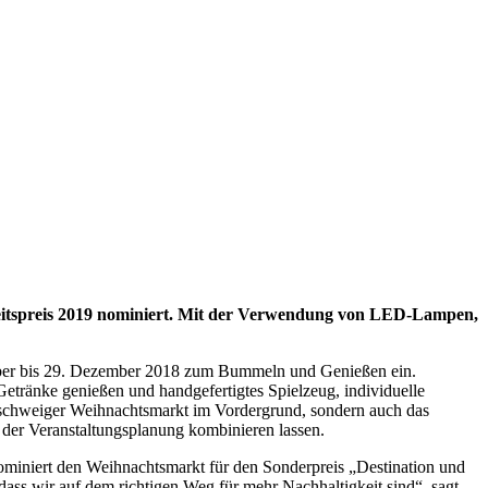
eitspreis 2019 nominiert. Mit der Verwendung von LED-Lampen,
mber bis 29. Dezember 2018 zum Bummeln und Genießen ein.
etränke genießen und handgefertigtes Spielzeug, individuelle
nschweiger Weihnachtsmarkt im Vordergrund, sondern auch das
 der Veranstaltungsplanung kombinieren lassen.
iert den Weihnachtsmarkt für den Sonderpreis „Destination und
dass wir auf dem richtigen Weg für mehr Nachhaltigkeit sind“, sagt