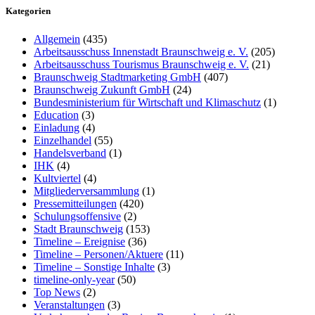
Kategorien
Allgemein
(435)
Arbeitsausschuss Innenstadt Braunschweig e. V.
(205)
Arbeitsausschuss Tourismus Braunschweig e. V.
(21)
Braunschweig Stadtmarketing GmbH
(407)
Braunschweig Zukunft GmbH
(24)
Bundesministerium für Wirtschaft und Klimaschutz
(1)
Education
(3)
Einladung
(4)
Einzelhandel
(55)
Handelsverband
(1)
IHK
(4)
Kultviertel
(4)
Mitgliederversammlung
(1)
Pressemitteilungen
(420)
Schulungsoffensive
(2)
Stadt Braunschweig
(153)
Timeline – Ereignise
(36)
Timeline – Personen/Aktuere
(11)
Timeline – Sonstige Inhalte
(3)
timeline-only-year
(50)
Top News
(2)
Veranstaltungen
(3)