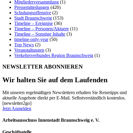
Mitgliederversammlung
(1)
Pressemitteilungen
(420)
Schulungsoffensive
(2)
Stadt Braunschweig
(153)
Timeline – Ereignise
(36)
Timeline – Personen/Aktuere
(11)
Timeline – Sonstige Inhalte
(3)
timeline-only-year
(50)
Top News
(2)
Veranstaltungen
(3)
Verkehrsverbundes Region Braunschweig
(1)
NEWSLETTER ABONNIEREN
Wir halten Sie auf dem Laufenden
Mit unseren regelmäßigen Newslettern erhalten Sie Reisetipps und
aktuelle Angebote direkt per E-Mail. Selbstverständlich kostenlos.
[newsletter2go]
Jetzt Anmelden
Arbeitsausschuss Innenstadt Braunschweig e. V.
Geschäftsstelle