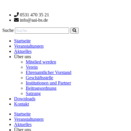
Zum
Inhalt
0531 470 35 21
wechseln
info@aai-bs.de
Suche
Startseite
Veranstaltungen
Aktuelles
Über uns
Mitglied werden
Verein
Ehrenamtlicher Vorstand
Geschäftsstelle
Institutionen und Partner
Beitragsordnung
Satzung
Downloads
Kontakt
Startseite
Veranstaltungen
Aktuelles
Über uns