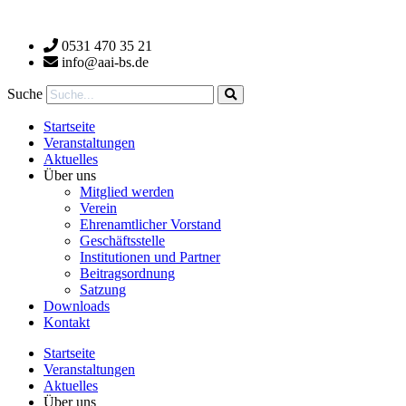
Zum
Inhalt
0531 470 35 21
wechseln
info@aai-bs.de
Suche
Startseite
Veranstaltungen
Aktuelles
Über uns
Mitglied werden
Verein
Ehrenamtlicher Vorstand
Geschäftsstelle
Institutionen und Partner
Beitragsordnung
Satzung
Downloads
Kontakt
Startseite
Veranstaltungen
Aktuelles
Über uns