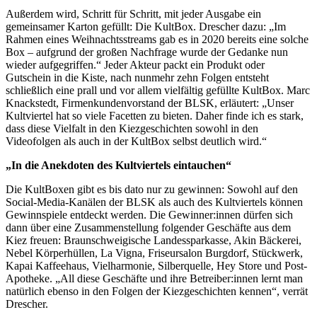
Außerdem wird, Schritt für Schritt, mit jeder Ausgabe ein
gemeinsamer Karton gefüllt: Die KultBox. Drescher dazu: „Im
Rahmen eines Weihnachtsstreams gab es in 2020 bereits eine solche
Box – aufgrund der großen Nachfrage wurde der Gedanke nun
wieder aufgegriffen.“ Jeder Akteur packt ein Produkt oder
Gutschein in die Kiste, nach nunmehr zehn Folgen entsteht
schließlich eine prall und vor allem vielfältig gefüllte KultBox. Marc
Knackstedt, Firmenkundenvorstand der BLSK, erläutert: „Unser
Kultviertel hat so viele Facetten zu bieten. Daher finde ich es stark,
dass diese Vielfalt in den Kiezgeschichten sowohl in den
Videofolgen als auch in der KultBox selbst deutlich wird.“
„In die Anekdoten des Kultviertels eintauchen“
Die KultBoxen gibt es bis dato nur zu gewinnen: Sowohl auf den
Social-Media-Kanälen der BLSK als auch des Kultviertels können
Gewinnspiele entdeckt werden. Die Gewinner:innen dürfen sich
dann über eine Zusammenstellung folgender Geschäfte aus dem
Kiez freuen: Braunschweigische Landessparkasse, Akin Bäckerei,
Nebel Körperhüllen, La Vigna, Friseursalon Burgdorf, Stückwerk,
Kapai Kaffeehaus, Vielharmonie, Silberquelle, Hey Store und Post-
Apotheke. „All diese Geschäfte und ihre Betreiber:innen lernt man
natürlich ebenso in den Folgen der Kiezgeschichten kennen“, verrät
Drescher.