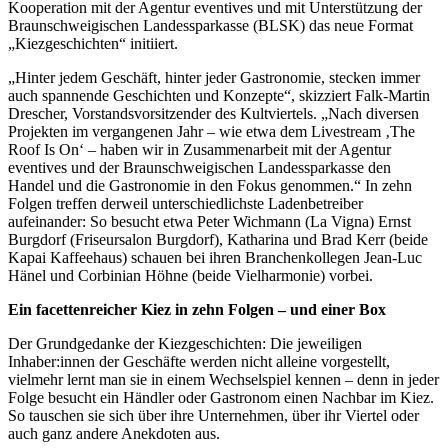
Kooperation mit der Agentur eventives und mit Unterstützung der
Braunschweigischen Landessparkasse (BLSK) das neue Format
„Kiezgeschichten“ initiiert.
„Hinter jedem Geschäft, hinter jeder Gastronomie, stecken immer
auch spannende Geschichten und Konzepte“, skizziert Falk-Martin
Drescher, Vorstandsvorsitzender des Kultviertels. „Nach diversen
Projekten im vergangenen Jahr – wie etwa dem Livestream ‚The
Roof Is On‘ – haben wir in Zusammenarbeit mit der Agentur
eventives und der Braunschweigischen Landessparkasse den
Handel und die Gastronomie in den Fokus genommen.“ In zehn
Folgen treffen derweil unterschiedlichste Ladenbetreiber
aufeinander: So besucht etwa Peter Wichmann (La Vigna) Ernst
Burgdorf (Friseursalon Burgdorf), Katharina und Brad Kerr (beide
Kapai Kaffeehaus) schauen bei ihren Branchenkollegen Jean-Luc
Hänel und Corbinian Höhne (beide Vielharmonie) vorbei.
Ein facettenreicher Kiez in zehn Folgen – und einer Box
Der Grundgedanke der Kiezgeschichten: Die jeweiligen
Inhaber:innen der Geschäfte werden nicht alleine vorgestellt,
vielmehr lernt man sie in einem Wechselspiel kennen – denn in jeder
Folge besucht ein Händler oder Gastronom einen Nachbar im Kiez.
So tauschen sie sich über ihre Unternehmen, über ihr Viertel oder
auch ganz andere Anekdoten aus.