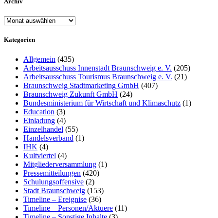
Archiv
Archiv
Kategorien
Allgemein
(435)
Arbeitsausschuss Innenstadt Braunschweig e. V.
(205)
Arbeitsausschuss Tourismus Braunschweig e. V.
(21)
Braunschweig Stadtmarketing GmbH
(407)
Braunschweig Zukunft GmbH
(24)
Bundesministerium für Wirtschaft und Klimaschutz
(1)
Education
(3)
Einladung
(4)
Einzelhandel
(55)
Handelsverband
(1)
IHK
(4)
Kultviertel
(4)
Mitgliederversammlung
(1)
Pressemitteilungen
(420)
Schulungsoffensive
(2)
Stadt Braunschweig
(153)
Timeline – Ereignise
(36)
Timeline – Personen/Aktuere
(11)
Timeline – Sonstige Inhalte
(3)