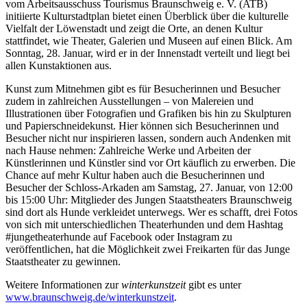
vom Arbeitsausschuss Tourismus Braunschweig e. V. (ATB)
initiierte Kulturstadtplan bietet einen Überblick über die kulturelle
Vielfalt der Löwenstadt und zeigt die Orte, an denen Kultur
stattfindet, wie Theater, Galerien und Museen auf einen Blick. Am
Sonntag, 28. Januar, wird er in der Innenstadt verteilt und liegt bei
allen Kunstaktionen aus.
Kunst zum Mitnehmen gibt es für Besucherinnen und Besucher
zudem in zahlreichen Ausstellungen – von Malereien und
Illustrationen über Fotografien und Grafiken bis hin zu Skulpturen
und Papierschneidekunst. Hier können sich Besucherinnen und
Besucher nicht nur inspirieren lassen, sondern auch Andenken mit
nach Hause nehmen: Zahlreiche Werke und Arbeiten der
Künstlerinnen und Künstler sind vor Ort käuflich zu erwerben. Die
Chance auf mehr Kultur haben auch die Besucherinnen und
Besucher der Schloss-Arkaden am Samstag, 27. Januar, von 12:00
bis 15:00 Uhr: Mitglieder des Jungen Staatstheaters Braunschweig
sind dort als Hunde verkleidet unterwegs. Wer es schafft, drei Fotos
von sich mit unterschiedlichen Theaterhunden und dem Hashtag
#jungetheaterhunde auf Facebook oder Instagram zu
veröffentlichen, hat die Möglichkeit zwei Freikarten für das Junge
Staatstheater zu gewinnen.
Weitere Informationen zur
winterkunstzeit
gibt es unter
www.braunschweig.de/winterkunstzeit
.