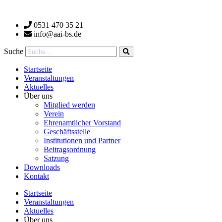
Zum
Inhalt
0531 470 35 21
wechseln
info@aai-bs.de
Suche
Startseite
Veranstaltungen
Aktuelles
Über uns
Mitglied werden
Verein
Ehrenamtlicher Vorstand
Geschäftsstelle
Institutionen und Partner
Beitragsordnung
Satzung
Downloads
Kontakt
Startseite
Veranstaltungen
Aktuelles
Über uns