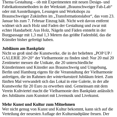
Thema Gestaltung – ob mit Experimenten mit neuen Design- und
Fabrikationsmethoden in der Werkstatt „Braunschweiger Fab-Lab“
oder mit Ausstellungen, Lesungen und Workshops zu
Braunschweiger Zukünften im „Transformationslabor“, das vom 23.
Januar bis zum 7. Februar Einzug hält. Nicht weit davon entfernt
widmet sich auch Holz und Faden der Gestaltung und zwar mit
echter Handarbeit: Aus Holz, Nägeln und Fäden entsteht in der
Burgpassage mit 1,3 mal 1,3 Metern das größte Fadenbild, das die
Künstler bisher gefertigt haben.
Jubiläum am Bankplatz
Nicht so groß sind die Kunstwerke, die in der beliebten „POP UP /
GALERIE 20×20“ der Vielharmonie zu finden sind: Nur 20 mal 20
Zentimeter messen die Unikate, die 20 unterschiedliche
Künstlerinnen und Künstler aus Braunschweig und Umgebung,
Berlin und Hamburg eigens für die Veranstaltung der Vielharmonie
anfertigen, die im Rahmen der
winterkunstzeit
Jubiläum feiert. Zum
fünften Mal verwandelt sich das Lokal in eine Galerie, in der alle
Kunstwerke für 20 Euro zu erwerben sind. Gemeinsam mit dem
Verein Kultviertel macht die Vielharmonie den Bankplatz anlässlich
des Jubiläums zum Kunstort mit Livemusik und Livekunst.
Mehr Kunst und Kultur zum Mitnehmen
Wer nicht genug von Kunst und Kultur bekommt, kann sich auf die
Verteilung der neuesten Auflage der Kulturstadtpläne freuen. Der