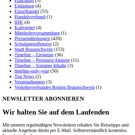
Education
(3)
Einladung
(4)
Einzelhandel
(55)
Handelsverband
(1)
IHK
(4)
Kultviertel
(4)
Mitgliederversammlung
(1)
Pressemitteilungen
(420)
Schulungsoffensive
(2)
Stadt Braunschweig
(153)
Timeline – Ereignise
(36)
Timeline – Personen/Aktuere
(11)
Timeline – Sonstige Inhalte
(3)
timeline-only-year
(50)
Top News
(2)
Veranstaltungen
(3)
Verkehrsverbundes Region Braunschweig
(1)
NEWSLETTER ABONNIEREN
Wir halten Sie auf dem Laufenden
Mit unseren regelmäßigen Newslettern erhalten Sie Reisetipps und
aktuelle Angebote direkt per E-Mail. Selbstverständlich kostenlos.