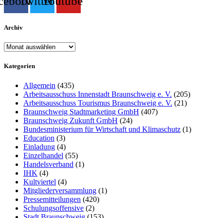
cebook
Twitter
Youtube
Archiv
Archiv
Kategorien
Allgemein
(435)
Arbeitsausschuss Innenstadt Braunschweig e. V.
(205)
Arbeitsausschuss Tourismus Braunschweig e. V.
(21)
Braunschweig Stadtmarketing GmbH
(407)
Braunschweig Zukunft GmbH
(24)
Bundesministerium für Wirtschaft und Klimaschutz
(1)
Education
(3)
Einladung
(4)
Einzelhandel
(55)
Handelsverband
(1)
IHK
(4)
Kultviertel
(4)
Mitgliederversammlung
(1)
Pressemitteilungen
(420)
Schulungsoffensive
(2)
Stadt Braunschweig
(153)