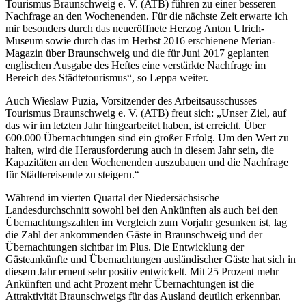
Tourismus Braunschweig e. V. (ATB) führen zu einer besseren
Nachfrage an den Wochenenden. Für die nächste Zeit erwarte ich
mir besonders durch das neueröffnete Herzog Anton Ulrich-
Museum sowie durch das im Herbst 2016 erschienene Merian-
Magazin über Braunschweig und die für Juni 2017 geplanten
englischen Ausgabe des Heftes eine verstärkte Nachfrage im
Bereich des Städtetourismus“, so Leppa weiter.
Auch Wieslaw Puzia, Vorsitzender des Arbeitsausschusses
Tourismus Braunschweig e. V. (ATB) freut sich: „Unser Ziel, auf
das wir im letzten Jahr hingearbeitet haben, ist erreicht. Über
600.000 Übernachtungen sind ein großer Erfolg. Um den Wert zu
halten, wird die Herausforderung auch in diesem Jahr sein, die
Kapazitäten an den Wochenenden auszubauen und die Nachfrage
für Städtereisende zu steigern.“
Während im vierten Quartal der Niedersächsische
Landesdurchschnitt sowohl bei den Ankünften als auch bei den
Übernachtungszahlen im Vergleich zum Vorjahr gesunken ist, lag
die Zahl der ankommenden Gäste in Braunschweig und der
Übernachtungen sichtbar im Plus. Die Entwicklung der
Gästeankünfte und Übernachtungen ausländischer Gäste hat sich in
diesem Jahr erneut sehr positiv entwickelt. Mit 25 Prozent mehr
Ankünften und acht Prozent mehr Übernachtungen ist die
Attraktivität Braunschweigs für das Ausland deutlich erkennbar.