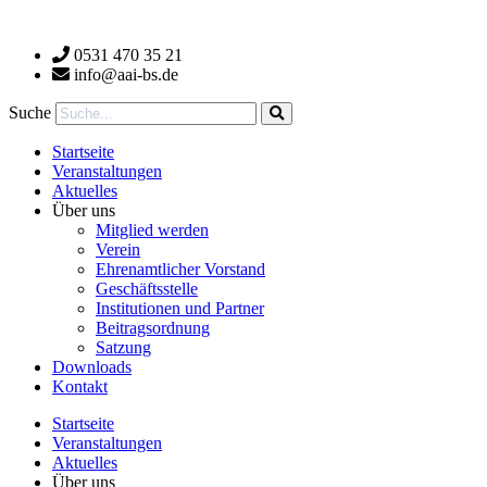
Zum
Inhalt
0531 470 35 21
wechseln
info@aai-bs.de
Suche
Startseite
Veranstaltungen
Aktuelles
Über uns
Mitglied werden
Verein
Ehrenamtlicher Vorstand
Geschäftsstelle
Institutionen und Partner
Beitragsordnung
Satzung
Downloads
Kontakt
Startseite
Veranstaltungen
Aktuelles
Über uns