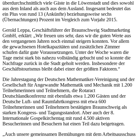
überdurchschnittlich viele Gäste in die Löwenstadt und dies sowohl
aus dem Inland als auch aus dem Ausland. Insgesamt bedeutet das
ein Plus von rund 13 (Ankünfte) beziehungsweise sechs
(Übernachtungen) Prozent im Vergleich zum Vorjahr 2015.
Gerold Leppa, Geschäftsführer der Braunschweig Stadtmarketing
GmbH, erklärt: „Wir freuen uns sehr, dass wir die guten Werte aus
den vergangenen Jahren noch einmal steigern konnten. Vor allem
die gewachsenen Hotelkapazitäten und zusätzlichen Zimmer
schufen dafür gute Voraussetzungen. Unter der Woche waren die
Tage meist stark bis nahezu vollständig gebucht und so konnte die
Nachfrage zurück in die Stadt geholt werden. Insbesondere der
Geschäftstourismus bleibt dabei einer der größten Faktoren.“
Die Jahrestagung der Deutschen Mathematiker-Vereinigung und der
Gesellschaft für Angewandte Mathematik und Mechanik mit 1.200
Teilnehmerinnen und Teilnehmern, die Rotaract
Deutschlandkonferenz mit ebenfalls etwa 1.200 Gästen und der
Deutsche Luft- und Raumfahrtkongress mit etwa 600
Teilnehmerinnen und Teilnehmern bestätigten Braunschweig als
starken Kongress- und Tagungsstandort. Aber auch der 8.
Internationale Gospelkirchentag mit rund 4.500 aktiven
Besucherinnen und Besuchern hat einen Teil dazu beigetragen.
„Auch unsere gemeinsamen Bemühungen mit dem Arbeitsausschuss