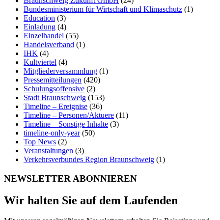
Braunschweig Zukunft GmbH
(24)
Bundesministerium für Wirtschaft und Klimaschutz
(1)
Education
(3)
Einladung
(4)
Einzelhandel
(55)
Handelsverband
(1)
IHK
(4)
Kultviertel
(4)
Mitgliederversammlung
(1)
Pressemitteilungen
(420)
Schulungsoffensive
(2)
Stadt Braunschweig
(153)
Timeline – Ereignise
(36)
Timeline – Personen/Aktuere
(11)
Timeline – Sonstige Inhalte
(3)
timeline-only-year
(50)
Top News
(2)
Veranstaltungen
(3)
Verkehrsverbundes Region Braunschweig
(1)
NEWSLETTER ABONNIEREN
Wir halten Sie auf dem Laufenden