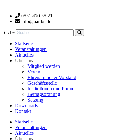
Zum
Inhalt
0531 470 35 21
wechseln
info@aai-bs.de
Suche
Startseite
Veranstaltungen
Aktuelles
Über uns
Mitglied werden
Verein
Ehrenamtlicher Vorstand
Geschäftsstelle
Institutionen und Partner
Beitragsordnung
Satzung
Downloads
Kontakt
Startseite
Veranstaltungen
Aktuelles
Über uns