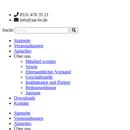
Zum
Inhalt
0531 470 35 21
wechseln
info@aai-bs.de
Suche
Startseite
Veranstaltungen
Aktuelles
Über uns
Mitglied werden
Verein
Ehrenamtlicher Vorstand
Geschäftsstelle
Institutionen und Partner
Beitragsordnung
Satzung
Downloads
Kontakt
Startseite
Veranstaltungen
Aktuelles
Über uns