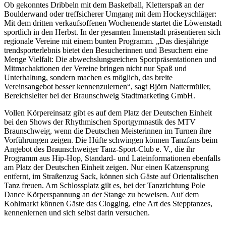
Ob gekonntes Dribbeln mit dem Basketball, Kletterspaß an der
Boulderwand oder treffsicherer Umgang mit dem Hockeyschläger:
Mit dem dritten verkaufsoffenen Wochenende startet die Löwenstadt
sportlich in den Herbst. In der gesamten Innenstadt präsentieren sich
regionale Vereine mit einem bunten Programm. „Das diesjährige
trendsporterlebnis bietet den Besucherinnen und Besuchern eine
Menge Vielfalt: Die abwechslungsreichen Sportpräsentationen und
Mitmachaktionen der Vereine bringen nicht nur Spaß und
Unterhaltung, sondern machen es möglich, das breite
Vereinsangebot besser kennenzulernen“, sagt Björn Nattermüller,
Bereichsleiter bei der Braunschweig Stadtmarketing GmbH.
Vollen Körpereinsatz gibt es auf dem Platz der Deutschen Einheit
bei den Shows der Rhythmischen Sportgymnastik des MTV
Braunschweig, wenn die Deutschen Meisterinnen im Turnen ihre
Vorführungen zeigen. Die Hüfte schwingen können Tanzfans beim
Angebot des Braunschweiger Tanz-Sport-Club e. V., die ihr
Programm aus Hip-Hop, Standard- und Lateinformationen ebenfalls
am Platz der Deutschen Einheit zeigen. Nur einen Katzensprung
entfernt, im Straßenzug Sack, können sich Gäste auf Orientalischen
Tanz freuen. Am Schlossplatz gilt es, bei der Tanzrichtung Pole
Dance Körperspannung an der Stange zu beweisen. Auf dem
Kohlmarkt können Gäste das Clogging, eine Art des Stepptanzes,
kennenlernen und sich selbst darin versuchen.