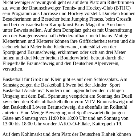
Nicht weniger schwungvoll geht es auf dem Platz am Ritterbrunnen
zu, wenn der Braunschweiger Tennis- und Hockey-Club (BTHC)
sein Programm aus Lacrosse und Hockey vorstellt. Daneben können
Besucherinnen und Besucher beim Jumping Fitness, beim Crossfit
und bei der israelischen Kampfkunst Krav Maga ihre Ausdauer
unter Beweis stellen. Auf dem Domplatz geht es mit Unterstützung
von der Baugenossenschaft ›Wiederaufbau‹ hoch hinaus. Mutige
Kletterinnen und Kletterer können ihre Griffsicherheit testen und die
siebeneinhalb Meter hohe Kletterwand, unterstützt von der
Sportjugend Braunschweig, erklimmen oder sich am drei Meter
hohen und drei Meter breiten Boulderwürfel, betreut durch die
Fliegerhalle Braunschweig und den Deutschen Alpenverein,
versuchen.
Basketball für Groß und Klein gibt es auf dem Schlossplatz. Am
Samstag zeigen die Basketball Löwen bei der „kinder+Sport
Basketball Academy“ Kindern und Jugendlichen den richtigen
Umgang mit dem Ball. Spannung verspricht am Sonntag das Duell
zwischen den Rollstuhlbasketballern vom MTV Braunschweig und
den Basketball Löwen Braunschweig, die ebenfalls im Rollstuhl
antreten. Eine Menge Bewegung und Spaß erwartet die jungen
Gäste am Samstag von 11:00 bis 18:00 Uhr und am Sonntag von
13:00 bis 18:00 Uhr vor der JAKO-O-Filiale, Kattreppeln 19.
Auf dem Kohlmarkt und dem Platz der Deutschen Einheit können