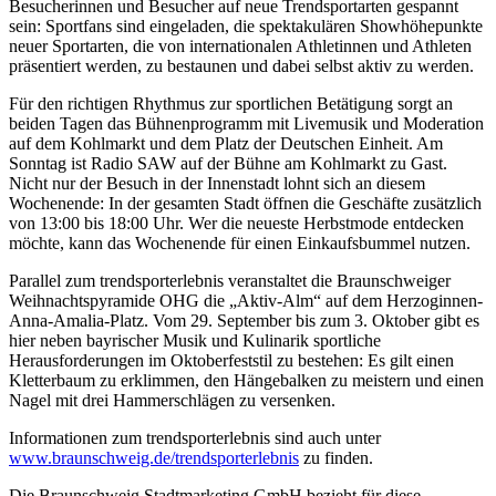
Besucherinnen und Besucher auf neue Trendsportarten gespannt
sein: Sportfans sind eingeladen, die spektakulären Showhöhepunkte
neuer Sportarten, die von internationalen Athletinnen und Athleten
präsentiert werden, zu bestaunen und dabei selbst aktiv zu werden.
Für den richtigen Rhythmus zur sportlichen Betätigung sorgt an
beiden Tagen das Bühnenprogramm mit Livemusik und Moderation
auf dem Kohlmarkt und dem Platz der Deutschen Einheit. Am
Sonntag ist Radio SAW auf der Bühne am Kohlmarkt zu Gast.
Nicht nur der Besuch in der Innenstadt lohnt sich an diesem
Wochenende: In der gesamten Stadt öffnen die Geschäfte zusätzlich
von 13:00 bis 18:00 Uhr. Wer die neueste Herbstmode entdecken
möchte, kann das Wochenende für einen Einkaufsbummel nutzen.
Parallel zum trendsporterlebnis veranstaltet die Braunschweiger
Weihnachtspyramide OHG die „Aktiv-Alm“ auf dem Herzoginnen-
Anna-Amalia-Platz. Vom 29. September bis zum 3. Oktober gibt es
hier neben bayrischer Musik und Kulinarik sportliche
Herausforderungen im Oktoberfeststil zu bestehen: Es gilt einen
Kletterbaum zu erklimmen, den Hängebalken zu meistern und einen
Nagel mit drei Hammerschlägen zu versenken.
Informationen zum trendsporterlebnis sind auch unter
www.braunschweig.de/trendsporterlebnis
zu finden.
Die Braunschweig Stadtmarketing GmbH bezieht für diese