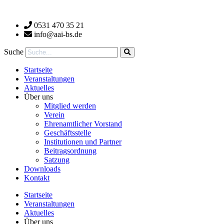
Zum
Inhalt
0531 470 35 21
wechseln
info@aai-bs.de
Suche
Startseite
Veranstaltungen
Aktuelles
Über uns
Mitglied werden
Verein
Ehrenamtlicher Vorstand
Geschäftsstelle
Institutionen und Partner
Beitragsordnung
Satzung
Downloads
Kontakt
Startseite
Veranstaltungen
Aktuelles
Über uns