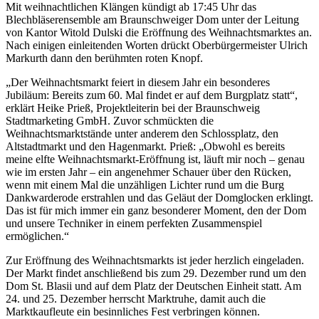
Mit weihnachtlichen Klängen kündigt ab 17:45 Uhr das
Blechbläserensemble am Braunschweiger Dom unter der Leitung
von Kantor Witold Dulski die Eröffnung des Weihnachtsmarktes an.
Nach einigen einleitenden Worten drückt Oberbürgermeister Ulrich
Markurth dann den berühmten roten Knopf.
„Der Weihnachtsmarkt feiert in diesem Jahr ein besonderes
Jubiläum: Bereits zum 60. Mal findet er auf dem Burgplatz statt“,
erklärt Heike Prieß, Projektleiterin bei der Braunschweig
Stadtmarketing GmbH. Zuvor schmückten die
Weihnachtsmarktstände unter anderem den Schlossplatz, den
Altstadtmarkt und den Hagenmarkt. Prieß: „Obwohl es bereits
meine elfte Weihnachtsmarkt-Eröffnung ist, läuft mir noch – genau
wie im ersten Jahr – ein angenehmer Schauer über den Rücken,
wenn mit einem Mal die unzähligen Lichter rund um die Burg
Dankwarderode erstrahlen und das Geläut der Domglocken erklingt.
Das ist für mich immer ein ganz besonderer Moment, den der Dom
und unsere Techniker in einem perfekten Zusammenspiel
ermöglichen.“
Zur Eröffnung des Weihnachtsmarkts ist jeder herzlich eingeladen.
Der Markt findet anschließend bis zum 29. Dezember rund um den
Dom St. Blasii und auf dem Platz der Deutschen Einheit statt. Am
24. und 25. Dezember herrscht Marktruhe, damit auch die
Marktkaufleute ein besinnliches Fest verbringen können.