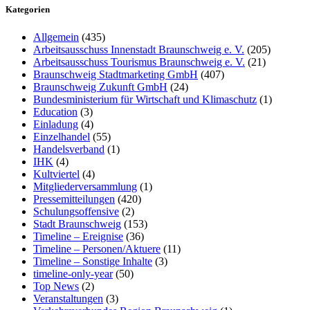
Kategorien
Allgemein
(435)
Arbeitsausschuss Innenstadt Braunschweig e. V.
(205)
Arbeitsausschuss Tourismus Braunschweig e. V.
(21)
Braunschweig Stadtmarketing GmbH
(407)
Braunschweig Zukunft GmbH
(24)
Bundesministerium für Wirtschaft und Klimaschutz
(1)
Education
(3)
Einladung
(4)
Einzelhandel
(55)
Handelsverband
(1)
IHK
(4)
Kultviertel
(4)
Mitgliederversammlung
(1)
Pressemitteilungen
(420)
Schulungsoffensive
(2)
Stadt Braunschweig
(153)
Timeline – Ereignise
(36)
Timeline – Personen/Aktuere
(11)
Timeline – Sonstige Inhalte
(3)
timeline-only-year
(50)
Top News
(2)
Veranstaltungen
(3)