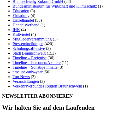
Braunschweig Zukunft GmbH
(24)
Bundesministerium für Wirtschaft und Klimaschutz
(1)
Education
(3)
Einladung
(4)
Einzelhandel
(55)
Handelsverband
(1)
IHK
(4)
Kultviertel
(4)
Mitgliederversammlung
(1)
Pressemitteilungen
(420)
Schulungsoffensive
(2)
Stadt Braunschweig
(153)
Timeline – Ereignise
(36)
Timeline – Personen/Aktuere
(11)
Timeline – Sonstige Inhalte
(3)
timeline-only-year
(50)
Top News
(2)
Veranstaltungen
(3)
Verkehrsverbundes Region Braunschweig
(1)
NEWSLETTER ABONNIEREN
Wir halten Sie auf dem Laufenden