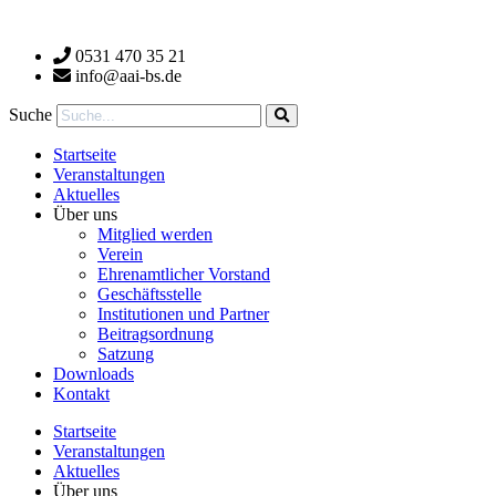
Zum
Inhalt
0531 470 35 21
wechseln
info@aai-bs.de
Suche
Startseite
Veranstaltungen
Aktuelles
Über uns
Mitglied werden
Verein
Ehrenamtlicher Vorstand
Geschäftsstelle
Institutionen und Partner
Beitragsordnung
Satzung
Downloads
Kontakt
Startseite
Veranstaltungen
Aktuelles
Über uns