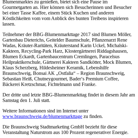
Blumenmarktes zu genießen, bietet sich eine Pause im
Gourmetgarten an. Hier können sich Besucherinnen und Besucher
bei einer Tasse Kaffee, einem Stück Kuchen und anderen
Köstlichkeiten vom vom Anblick des bunten Treibens inspirieren
lassen.
Teilnehmer der BBG-Blumenmarkttage 2017 sind Blumen Möller,
Gartenbau Dieterichs, Geitelder Baumschule, Pflanzenarzt Rene
Wadas, Kräuter-Raritäten, Kräuterstand Karin Uckel, Michalski-
Kakteen, Recycling-Park Harz, Klostergärtnerei Riddagshausen,
Blumen Eckardt, Gartenbaucentrum Cremlingen, Paracelsus
Heilpraktikerschule, Gärtnerei Kakteen Sandkötter, Mock Blumen,
Klaus Scherzberg, Hildesheimer Keramik, Lebenshilfe
Braunschweig, Bonsai AK „Ostfalia“ – Region Braunschweig,
Sebastian Heiß, Chutneygourmet, Bader‘s Premium Coffee,
Bäckerei Kretzschmar, Fichtelmann und Franke.
Der dritte und letzte BBG-Blumenmarkttag findet in diesem Jahr am
Samstag den 1. Juli statt.
Weitere Informationen sind im Internet unter
www.braunschweig.de/blumenmarkttage
zu finden.
Die Braunschweig Stadtmarketing GmbH bezieht für diese
Veranstaltung Naturstrom aus 100 Prozent regenerativer Energie.