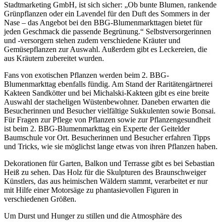
Stadtmarketing GmbH, ist sich sicher: „Ob bunte Blumen, rankende
Grünpflanzen oder ein Lavendel für den Duft des Sommers in der
Nase – das Angebot bei den BBG-Blumenmarkttagen bietet für
jeden Geschmack die passende Begrünung.“ Selbstversorgerinnen
und -versorgern stehen zudem verschiedene Kräuter und
Gemüsepflanzen zur Auswahl. Außerdem gibt es Leckereien, die
aus Kräutern zubereitet wurden.
Fans von exotischen Pflanzen werden beim 2. BBG-
Blumenmarkttag ebenfalls fündig. Am Stand der Raritätengärtnerei
Kakteen Sandkötter und bei Michalski-Kakteen gibt es eine breite
Auswahl der stacheligen Wüstenbewohner. Daneben erwarten die
Besucherinnen und Besucher vielfältige Sukkulenten sowie Bonsai.
Für Fragen zur Pflege von Pflanzen sowie zur Pflanzengesundheit
ist beim 2. BBG-Blumenmarkttag ein Experte der Geitelder
Baumschule vor Ort. Besucherinnen und Besucher erfahren Tipps
und Tricks, wie sie möglichst lange etwas von ihren Pflanzen haben.
Dekorationen für Garten, Balkon und Terrasse gibt es bei Sebastian
Heiß zu sehen. Das Holz für die Skulpturen des Braunschweiger
Künstlers, das aus heimischen Wäldern stammt, verarbeitet er nur
mit Hilfe einer Motorsäge zu phantasievollen Figuren in
verschiedenen Größen.
Um Durst und Hunger zu stillen und die Atmosphäre des