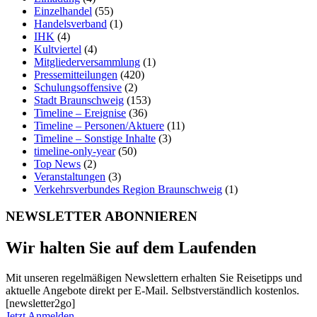
Einzelhandel
(55)
Handelsverband
(1)
IHK
(4)
Kultviertel
(4)
Mitgliederversammlung
(1)
Pressemitteilungen
(420)
Schulungsoffensive
(2)
Stadt Braunschweig
(153)
Timeline – Ereignise
(36)
Timeline – Personen/Aktuere
(11)
Timeline – Sonstige Inhalte
(3)
timeline-only-year
(50)
Top News
(2)
Veranstaltungen
(3)
Verkehrsverbundes Region Braunschweig
(1)
NEWSLETTER ABONNIEREN
Wir halten Sie auf dem Laufenden
Mit unseren regelmäßigen Newslettern erhalten Sie Reisetipps und
aktuelle Angebote direkt per E-Mail. Selbstverständlich kostenlos.
[newsletter2go]
Jetzt Anmelden