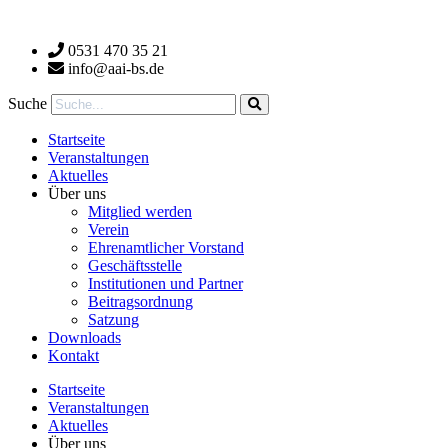
Zum
Inhalt
0531 470 35 21
wechseln
info@aai-bs.de
Suche
Startseite
Veranstaltungen
Aktuelles
Über uns
Mitglied werden
Verein
Ehrenamtlicher Vorstand
Geschäftsstelle
Institutionen und Partner
Beitragsordnung
Satzung
Downloads
Kontakt
Startseite
Veranstaltungen
Aktuelles
Über uns