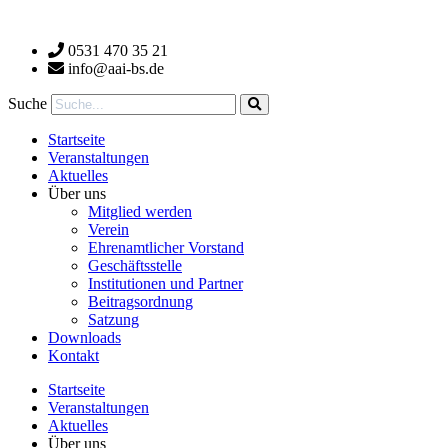
Zum
Inhalt
0531 470 35 21
wechseln
info@aai-bs.de
Suche
Startseite
Veranstaltungen
Aktuelles
Über uns
Mitglied werden
Verein
Ehrenamtlicher Vorstand
Geschäftsstelle
Institutionen und Partner
Beitragsordnung
Satzung
Downloads
Kontakt
Startseite
Veranstaltungen
Aktuelles
Über uns