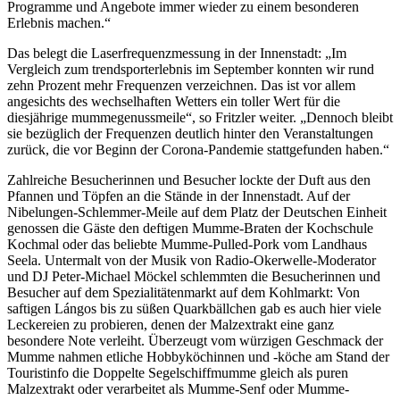
Programme und Angebote immer wieder zu einem besonderen
Erlebnis machen.“
Das belegt die Laserfrequenzmessung in der Innenstadt: „Im
Vergleich zum trendsporterlebnis im September konnten wir rund
zehn Prozent mehr Frequenzen verzeichnen. Das ist vor allem
angesichts des wechselhaften Wetters ein toller Wert für die
diesjährige mummegenussmeile“, so Fritzler weiter. „Dennoch bleibt
sie bezüglich der Frequenzen deutlich hinter den Veranstaltungen
zurück, die vor Beginn der Corona-Pandemie stattgefunden haben.“
Zahlreiche Besucherinnen und Besucher lockte der Duft aus den
Pfannen und Töpfen an die Stände in der Innenstadt. Auf der
Nibelungen-Schlemmer-Meile auf dem Platz der Deutschen Einheit
genossen die Gäste den deftigen Mumme-Braten der Kochschule
Kochmal oder das beliebte Mumme-Pulled-Pork vom Landhaus
Seela. Untermalt von der Musik von Radio-Okerwelle-Moderator
und DJ Peter-Michael Möckel schlemmten die Besucherinnen und
Besucher auf dem Spezialitätenmarkt auf dem Kohlmarkt: Von
saftigen Lángos bis zu süßen Quarkbällchen gab es auch hier viele
Leckereien zu probieren, denen der Malzextrakt eine ganz
besondere Note verleiht. Überzeugt vom würzigen Geschmack der
Mumme nahmen etliche Hobbyköchinnen und -köche am Stand der
Touristinfo die Doppelte Segelschiffmumme gleich als puren
Malzextrakt oder verarbeitet als Mumme-Senf oder Mumme-