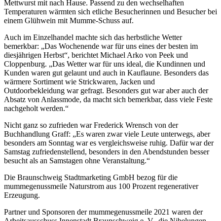
Mettwurst mit nach Hause. Passend zu den wechselhaften
Temperaturen wärmten sich etliche Besucherinnen und Besucher bei
einem Glühwein mit Mumme-Schuss auf.
Auch im Einzelhandel machte sich das herbstliche Wetter
bemerkbar: „Das Wochenende war für uns eines der besten im
diesjährigen Herbst“, berichtet Michael Arko von Peek und
Cloppenburg. „Das Wetter war für uns ideal, die Kundinnen und
Kunden waren gut gelaunt und auch in Kauflaune. Besonders das
wärmere Sortiment wie Strickwaren, Jacken und
Outdoorbekleidung war gefragt. Besonders gut war aber auch der
Absatz von Anlassmode, da macht sich bemerkbar, dass viele Feste
nachgeholt werden.“
Nicht ganz so zufrieden war Frederick Wrensch von der
Buchhandlung Graff: „Es waren zwar viele Leute unterwegs, aber
besonders am Sonntag war es vergleichsweise ruhig. Dafür war der
Samstag zufriedenstellend, besonders in den Abendstunden besser
besucht als an Samstagen ohne Veranstaltung.“
Die Braunschweig Stadtmarketing GmbH bezog für die
mummegenussmeile Naturstrom aus 100 Prozent regenerativer
Erzeugung.
Partner und Sponsoren der mummegenussmeile 2021 waren der
Arbeitsausschuss Innenstadt Braunschweig e. V., die Nibelungen-