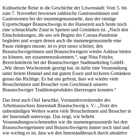
Kulinarische Reise in die Geschichte der Löwenstadt: Vom 5. bis
zum 7. November bewiesen zahlreiche Gastronominnen und
Gastronomen bei der mummegenussmeile, dass der einstige
Exportschlager Braunschweigs in der Hansezeit auch heute noch
eine schmackhafte Zutat in Speisen und Getränken ist. „Nach den
Einschränkungen, die uns seit Beginn der Corona-Pandemie
begleiten und wegen denen auch die mummegenussmeile eine
Pause einlegen musste, ist es jetzt umso schöner, den
Braunschweigerinnen und Braunschweigern wieder Anlässe bieten
zu können, um zusammenzukommen.“, sagt Nina Fritzler,
Bereichsleiterin bei der Braunschweiger Stadtmarketing GmbH.
„Wie dieses Wochenende gezeigt hat, ist dafür eine Veranstaltung
unter freiem Himmel und mit gutem Essen und leckeren Getränken
genau das Richtige. Es hat uns gefreut, dass wir wieder viele
Besucherinnen und Besucher vom Geschmack unseres
Braunschweiger Traditionsproduktes überzeugen konnten.“
Das freut auch Olaf Jaeschke, Vorstandsvorsitzender des
Arbeitsausschuss Innenstadt Braunschweig e. V.: „Trotz des
unbeständigen Wetters waren viele Besucherinnen und Besucher in
der Innenstadt unterwegs. Das zeigt, wie beliebt
Veranstaltungswochenenden wie die mummegenussmeile bei den
Braunschweigerinnen und Braunschweigern immer noch sind und
wie wichtig es ist, dass wir den Innenstadtbesuch durch attraktive