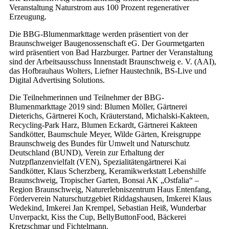
Veranstaltung Naturstrom aus 100 Prozent regenerativer
Erzeugung.
Die BBG-Blumenmarkttage werden präsentiert von der
Braunschweiger Baugenossenschaft eG. Der Gourmetgarten
wird präsentiert von Bad Harzburger. Partner der Veranstaltung
sind der Arbeitsausschuss Innenstadt Braunschweig e. V. (AAI),
das Hofbrauhaus Wolters, Liefner Haustechnik, BS-Live und
Digital Advertising Solutions.
Die Teilnehmerinnen und Teilnehmer der BBG-
Blumenmarkttage 2019 sind: Blumen Möller, Gärtnerei
Dieterichs, Gärtnerei Koch, Kräuterstand, Michalski-Kakteen,
Recycling-Park Harz, Blumen Eckardt, Gärtnerei Kakteen
Sandkötter, Baumschule Meyer, Wilde Gärten, Kreisgruppe
Braunschweig des Bundes für Umwelt und Naturschutz
Deutschland (BUND), Verein zur Erhaltung der
Nutzpflanzenvielfalt (VEN), Spezialitätengärtnerei Kai
Sandkötter, Klaus Scherzberg, Keramikwerkstatt Lebenshilfe
Braunschweig, Tropischer Garten, Bonsai AK „Ostfalia“ –
Region Braunschweig, Naturerlebniszentrum Haus Entenfang,
Förderverein Naturschutzgebiet Riddagshausen, Imkerei Klaus
Wedekind, Imkerei Jan Krempel, Sebastian Heiß, Wunderbar
Unverpackt, Kiss the Cup, BellyButtonFood, Bäckerei
Kretzschmar und Fichtelmann.