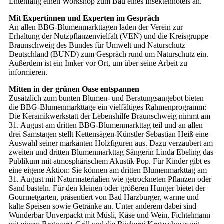
Entenfang einen Workshop zum Bau eines Insektenhotels an.
Mit Expertinnen und Experten im Gespräch
An allen BBG-Blumenmarkttagen laden der Verein zur
Erhaltung der Nutzpflanzenvielfalt (VEN) und die Kreisgruppe
Braunschweig des Bundes für Umwelt und Naturschutz
Deutschland (BUND) zum Gespräch rund um Naturschutz ein.
Außerdem ist ein Imker vor Ort, um über seine Arbeit zu
informieren.
Mitten in der grünen Oase entspannen
Zusätzlich zum bunten Blumen- und Beratungsangebot bieten
die BBG-Blumenmarkttage ein vielfältiges Rahmenprogramm:
Die Keramikwerkstatt der Lebenshilfe Braunschweig nimmt am
31. August am dritten BBG-Blumenmarkttag teil und an allen
drei Samstagen stellt Kettensägen-Künstler Sebastian Heiß eine
Auswahl seiner markanten Holzfiguren aus. Dazu verzaubert am
zweiten und dritten Blumenmarkttag Sängerin Linda Ebeling das
Publikum mit atmosphärischem Akustik Pop. Für Kinder gibt es
eine eigene Aktion: Sie können am dritten Blumenmarkttag am
31. August mit Naturmaterialien wie getrockneten Pflanzen oder
Sand basteln. Für den kleinen oder größeren Hunger bietet der
Gourmetgarten, präsentiert von Bad Harzburger, warme und
kalte Speisen sowie Getränke an. Unter anderem dabei sind
Wunderbar Unverpackt mit Müsli, Käse und Wein, Fichtelmann