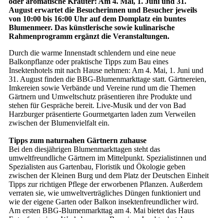
oder aromatische Kräuter: Am 4. Mai, 1. Juni und 31.
August erwartet die Besucherinnen und Besucher jeweils
von 10:00 bis 16:00 Uhr auf dem Domplatz ein buntes
Blumenmeer. Das künstlerische sowie kulinarische
Rahmenprogramm ergänzt die Veranstaltungen.
Durch die warme Innenstadt schlendern und eine neue
Balkonpflanze oder praktische Tipps zum Bau eines
Insektenhotels mit nach Hause nehmen: Am 4. Mai, 1. Juni und
31. August finden die BBG-Blumenmarkttage statt. Gärtnereien,
Imkereien sowie Verbände und Vereine rund um die Themen
Gärtnern und Umweltschutz präsentieren ihre Produkte und
stehen für Gespräche bereit. Live-Musik und der von Bad
Harzburger präsentierte Gourmetgarten laden zum Verweilen
zwischen der Blumenvielfalt ein.
Tipps zum naturnahen Gärtnern zuhause
Bei den diesjährigen Blumenmarkttagen steht das
umweltfreundliche Gärtnern im Mittelpunkt. Spezialistinnen und
Spezialisten aus Gartenbau, Floristik und Ökologie geben
zwischen der Kleinen Burg und dem Platz der Deutschen Einheit
Tipps zur richtigen Pflege der erworbenen Pflanzen. Außerdem
verraten sie, wie umweltverträgliches Düngen funktioniert und
wie der eigene Garten oder Balkon insektenfreundlicher wird.
Am ersten BBG-Blumenmarkttag am 4. Mai bietet das Haus