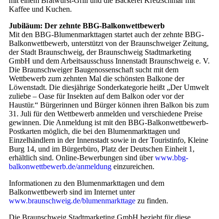
mit einem Bratwurst-Grill und die Bäckerei Kretzschmar mit
Kaffee und Kuchen.
Jubiläum: Der zehnte BBG-Balkonwettbewerb
Mit den BBG-Blumenmarkttagen startet auch der zehnte BBG-
Balkonwettbewerb, unterstützt von der Braunschweiger Zeitung,
der Stadt Braunschweig, der Braunschweig Stadtmarketing
GmbH und dem Arbeitsausschuss Innenstadt Braunschweig e. V.
Die Braunschweiger Baugenossenschaft sucht mit dem
Wettbewerb zum zehnten Mal die schönsten Balkone der
Löwenstadt. Die diesjährige Sonderkategorie heißt „Der Umwelt
zuliebe – Oase für Insekten auf dem Balkon oder vor der
Haustür.“ Bürgerinnen und Bürger können ihren Balkon bis zum
31. Juli für den Wettbewerb anmelden und verschiedene Preise
gewinnen. Die Anmeldung ist mit den BBG-Balkonwettbewerb-
Postkarten möglich, die bei den Blumenmarkttagen und
Einzelhändlern in der Innenstadt sowie in der Touristinfo, Kleine
Burg 14, und im Bürgerbüro, Platz der Deutschen Einheit 1,
erhältlich sind. Online-Bewerbungen sind über
www.bbg-
balkonwettbewerb.de/anmeldung
einzureichen.
Informationen zu den Blumenmarkttagen und dem
Balkonwettbewerb sind im Internet unter
www.braunschweig.de/blumenmarkttage
zu finden.
Die Braunschweig Stadtmarketing GmbH bezieht für diese