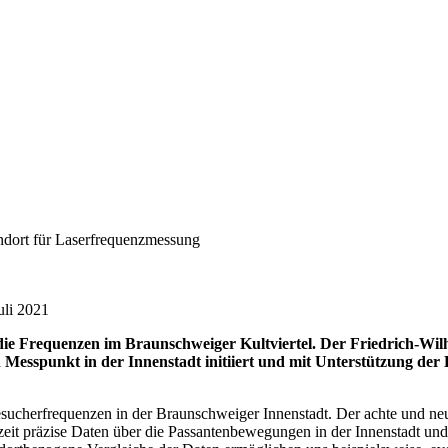
ndort für Laserfrequenzmessung
uli 2021
 die Frequenzen im Braunschweiger Kultviertel. Der Friedrich-Wil
 Messpunkt in der Innenstadt initiiert und mit Unterstützung de
Besucherfrequenzen in der Braunschweiger Innenstadt. Der achte und n
htzeit präzise Daten über die Passantenbewegungen in der Innenstadt u