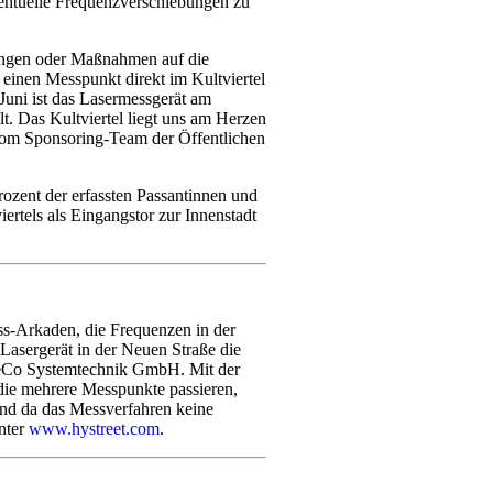
ventuelle Frequenzverschiebungen zu
rungen oder Maßnahmen auf die
 einen Messpunkt direkt im Kultviertel
uni ist das Lasermessgerät am
lt. Das Kultviertel liegt uns am Herzen
 vom Sponsoring-Team der Öffentlichen
rozent der erfassten Passantinnen und
rtels als Eingangstor zur Innenstadt
ss-Arkaden, die Frequenzen in der
Lasergerät in der Neuen Straße die
 PeCo Systemtechnik GmbH. Mit der
die mehrere Messpunkte passieren,
 und da das Messverfahren keine
unter
www.hystreet.com
.