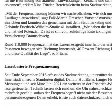
für die Beurteilung von aktuellen Entwicklungen. Zeitliche und st
erkennen“, erklärt Nina Fritzler, Bereichsleiterin beim Stadtmarketin
„Mit der Frequenzmessung können wir nachvollziehen, wie sich uns
Lauflagen auswirken“, sagt Falk-Martin Drescher, Vorstandsvorsitze
einrichten und konnten das gemeinsam mit dem Stadtmarketing und 
Gebäude Friedrich-Wilhelm-Straße 41 installiert. „Wir haben die Ins
und hat viel Potenzial. Da ist es sinnvoll, zukünftige Entwicklun
Versicherung Braunschweig.
Rund 110.000 Frequenzen hat das Lasermessgerät innerhalb der erste
Passanten bewegen sich Richtung Innenstadt, 40 Prozent Richtung B
und diese Qualität der Lage“, so Fritzler.
Laserbasierte Frequenzmessung
Seit Ende September 2016 erfasst das Stadtmarketing, unterstützt d
Innenstadt an sechs Standorten digital: Damm, Hutfiltern, Langer H
Messungen und seit Mitte Juni 2021 ein weiteres in der Friedrich
lasergesteuerten Technik lassen sich rund um die Uhr nahezu echtz
mehrfach gezählt, sodass der Frequenzbegriff nicht mit der Besuche
personenbezogenen Daten erhebt, ist sie auch datenschutzrechtlich u