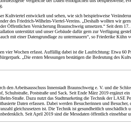
andortbezogene Vergleiche der Daten ermöglichen uns beispielsweise, e
g.
er Kultviertel entwickelt und sehen, wie sich beispielsweise Verände
nder des Friedrich-Wilhelm-Viertel-Vereins. „Deshalb wollten wir gern
der Öffentlichen Versicherung Braunschweig umsetzen.“ Seit dem 17. J
tallation unterstützt und unser Gebäude dafür gern zur Verfügung gestel
gen auch mit einer Datengrundlage zu untermauern“, so Friederike Kühn
n vier Wochen erfasst. Auffällig dabei ist die Laufrichtung: Etwa 60 P
ürgerpark. „Die ersten Messungen bestätigen die Bedeutung des Kultvie
urch den Arbeitsausschuss Innenstadt Braunschweig e. V. und die Schlo
of, Schuhstraße, Poststraße und Sack. Seit Ende März 2019 ergänzt ein 
-Wilhelm-Straße. Dazu nutzt das Stadtmarketing die Technik der LASE
eitbasierte Daten erfassen. Dabei werden Besucherinnen und Besucher, 
ranzahl gleichzusetzen ist. Die Technik ist gesundheitlich unschädlich
nbedenklich. Seit April 2019 sind die Messdaten öffentlich einsehbar 