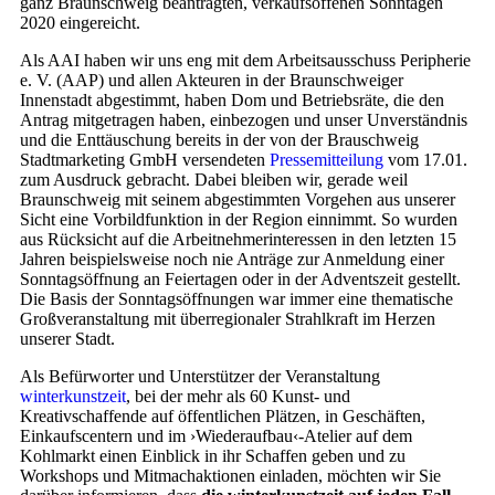
ganz Braunschweig beantragten, verkaufsoffenen Sonntagen
2020 eingereicht.
Als AAI haben wir uns eng mit dem Arbeitsausschuss Peripherie
e. V. (AAP) und allen Akteuren in der Braunschweiger
Innenstadt abgestimmt, haben Dom und Betriebsräte, die den
Antrag mitgetragen haben, einbezogen und unser Unverständnis
und die Enttäuschung bereits in der von der Brauschweig
Stadtmarketing GmbH versendeten
Pressemitteilung
vom 17.01.
zum Ausdruck gebracht. Dabei bleiben wir, gerade weil
Braunschweig mit seinem abgestimmten Vorgehen aus unserer
Sicht eine Vorbildfunktion in der Region einnimmt. So wurden
aus Rücksicht auf die Arbeitnehmerinteressen in den letzten 15
Jahren beispielsweise noch nie Anträge zur Anmeldung einer
Sonntagsöffnung an Feiertagen oder in der Adventszeit gestellt.
Die Basis der Sonntagsöffnungen war immer eine thematische
Großveranstaltung mit überregionaler Strahlkraft im Herzen
unserer Stadt.
Als Befürworter und Unterstützer der Veranstaltung
winterkunstzeit
, bei der mehr als 60 Kunst- und
Kreativschaffende auf öffentlichen Plätzen, in Geschäften,
Einkaufscentern und im ›Wiederaufbau‹-Atelier auf dem
Kohlmarkt einen Einblick in ihr Schaffen geben und zu
Workshops und Mitmachaktionen einladen, möchten wir Sie