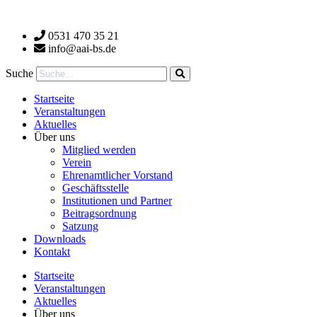
Zum
Inhalt
0531 470 35 21
wechseln
info@aai-bs.de
Suche
Startseite
Veranstaltungen
Aktuelles
Über uns
Mitglied werden
Verein
Ehrenamtlicher Vorstand
Geschäftsstelle
Institutionen und Partner
Beitragsordnung
Satzung
Downloads
Kontakt
Startseite
Veranstaltungen
Aktuelles
Über uns