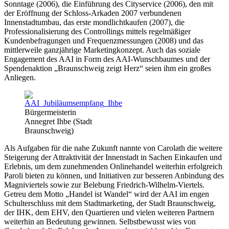
Sonntage (2006), die Einführung des Cityservice (2006), den mit
der Eröffnung der Schloss-Arkaden 2007 verbundenen
Innenstadtumbau, das erste mondlichtkaufen (2007), die
Professionalisierung des Controllings mittels regelmäßiger
Kundenbefragungen und Frequenzmessungen (2008) und das
mittlerweile ganzjährige Marketingkonzept. Auch das soziale
Engagement des AAI in Form des AAI-Wunschbaumes und der
Spendenaktion „Braunschweig zeigt Herz“ seien ihm ein großes
Anliegen.
Bürgermeisterin
Annegret Ihbe (Stadt
Braunschweig)
Als Aufgaben für die nahe Zukunft nannte von Carolath die weitere
Steigerung der Attraktivität der Innenstadt in Sachen Einkaufen und
Erlebnis, um dem zunehmenden Onlinehandel weiterhin erfolgreich
Paroli bieten zu können, und Initiativen zur besseren Anbindung des
Magniviertels sowie zur Belebung Friedrich-Wilhelm-Viertels.
Getreu dem Motto „Handel ist Wandel“ wird der AAI im engen
Schulterschluss mit dem Stadtmarketing, der Stadt Braunschweig,
der IHK, dem EHV, den Quartieren und vielen weiteren Partnern
weiterhin an Bedeutung gewinnen. Selbstbewusst wies von