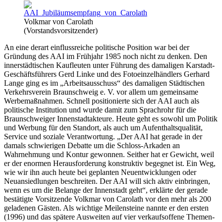
Volkmar von Carolath
(Vorstandsvorsitzender)
An eine derart einflussreiche politische Position war bei der
Gründung des AAI im Frühjahr 1985 noch nicht zu denken. Den
innerstädtischen Kaufleuten unter Führung des damaligen Karstadt-
Geschäftsführers Gerd Linke und des Fotoeinzelhändlers Gerhard
Lange ging es im „Arbeitsausschuss“ des damaligen Städtischen
Verkehrsverein Braunschweig e. V. vor allem um gemeinsame
Werbemaßnahmen. Schnell positionierte sich der AAI auch als
politische Institution und wurde damit zum Sprachrohr für die
Braunschweiger Innenstadtakteure. Heute geht es sowohl um Politik
und Werbung für den Standort, als auch um Aufenthaltsqualität,
Service und soziale Verantwortung. „Der AAI hat gerade in der
damals schwierigen Debatte um die Schloss-Arkaden an
Wahrnehmung und Kontur gewonnen. Seither hat er Gewicht, weil
er der enormen Herausforderung konstruktiv begegnet ist. Ein Weg,
wie wir ihn auch heute bei geplanten Neuentwicklungen oder
Neuansiedlungen beschreiten. Der AAI will sich aktiv einbringen,
wenn es um die Belange der Innenstadt geht“, erklärte der gerade
bestätigte Vorsitzende Volkmar von Carolath vor den mehr als 200
geladenen Gästen. Als wichtige Meilensteine nannte er den ersten
(1996) und das spätere Ausweiten auf vier verkaufsoffene Themen-