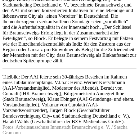
Stadtmarketing Deutschland e. V., bezeichnete Braunschweig und
den AAI mit seinen konzertierten Initiativen für eine lebendige und
liebenswerte City als „einen Vorreiter“ in Deutschland. Die
themenbezogenen verkaufsoffenen Sonntage seien „vorbildlich“
und die Aufenthaltsqualität in der Innenstadt hoch. „Der Schlüssel
für Braunschweigs Erfolg liegt in der Zusammenarbeit aller
Beteiligten“, so Block. Er belegte in seinem Festvortrag mit Fakten
wie der Einzelhandelszentralität als Indiz für den Zustrom aus der
Region oder Umsatz pro Einwohner als Beleg für die Zufriedenheit
der Menschen mit der City, dass Braunschweig als Einkaufsstadt zur
deutschen Spitzengruppe zählt.
Titelbild: Der AAI feierte sein 30-jähriges Bestehen im Rahmen
eines Jubiläumsempfangs. V.l.n.r.: Heinz-Werner Kretschmann
(AAI-Vorstandsmitglied, Moderator des Abends), Berndt von
Conradi (IHK Braunschweig), Bürgermeisterin Annegret Ihbe
(Stadt Braunschweig), Klaus Ebinger (AAI-Gründungs- und ehem.
Vorstandsmitglied), Volkmar von Carolath (AAI-
Vorstandsvorsitzender), Jürgen Block (Geschäftsführer
Bundesvereinigung City- und Stadtmarketing Deutschland e. V.),
Harald Wahls (Geschäftsführer der BZV Medienhaus GmbH).
Fotos: Arbeitsausschuss Innenstadt Braunschweig e. V. / Sascha
Gramann