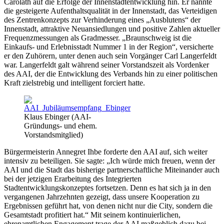
Carolath auf die Erfolge der Innenstadtentwicklung hin. Er nannte
die gesteigerte Aufenthaltsqualität in der Innenstadt, das Verteidigen
des Zentrenkonzepts zur Verhinderung eines „Ausblutens“ der
Innenstadt, attraktive Neuansiedlungen und positive Zahlen aktueller
Frequenzmessungen als Gradmesser. „Braunschweig ist die
Einkaufs- und Erlebnisstadt Nummer 1 in der Region“, versicherte
er den Zuhörern, unter denen auch sein Vorgänger Carl Langerfeldt
war. Langerfeldt galt während seiner Vorstandszeit als Vordenker
des AAI, der die Entwicklung des Verbands hin zu einer politischen
Kraft zielstrebig und intelligent forciert hatte.
Klaus Ebinger (AAI-
Gründungs- und ehem.
Vorstandsmitglied)
Bürgermeisterin Annegret Ihbe forderte den AAI auf, sich weiter
intensiv zu beteiligen. Sie sagte: „Ich würde mich freuen, wenn der
AAI und die Stadt das bisherige partnerschaftliche Miteinander auch
bei der jetzigen Erarbeitung des Integrierten
Stadtentwicklungskonzeptes fortsetzen. Denn es hat sich ja in den
vergangenen Jahrzehnten gezeigt, dass unsere Kooperation zu
Ergebnissen geführt hat, von denen nicht nur die City, sondern die
Gesamtstadt profitiert hat.“ Mit seinem kontinuierlichen,
ehrenamtlichen Engagement trage der AAI maßgeblich dazu bei,