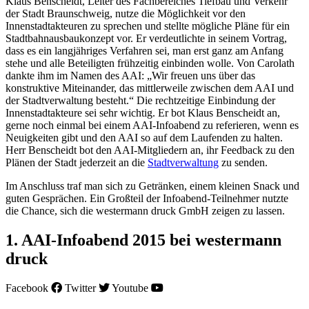
Klaus Benscheidt, Leiter des Fachbereiches Tiefbau und Verkehr
der Stadt Braunschweig, nutze die Möglichkeit vor den
Innenstadtakteuren zu sprechen und stellte mögliche Pläne für ein
Stadtbahnausbaukonzept vor. Er verdeutlichte in seinem Vortrag,
dass es ein langjähriges Verfahren sei, man erst ganz am Anfang
stehe und alle Beteiligten frühzeitig einbinden wolle. Von Carolath
dankte ihm im Namen des AAI: „Wir freuen uns über das
konstruktive Miteinander, das mittlerweile zwischen dem AAI und
der Stadtverwaltung besteht.“ Die rechtzeitige Einbindung der
Innenstadtakteure sei sehr wichtig. Er bot Klaus Benscheidt an,
gerne noch einmal bei einem AAI-Infoabend zu referieren, wenn es
Neuigkeiten gibt und den AAI so auf dem Laufenden zu halten.
Herr Benscheidt bot den AAI-Mitgliedern an, ihr Feedback zu den
Plänen der Stadt jederzeit an die
Stadtverwaltung
zu senden.
Im Anschluss traf man sich zu Getränken, einem kleinen Snack und
guten Gesprächen. Ein Großteil der Infoabend-Teilnehmer nutzte
die Chance, sich die westermann druck GmbH zeigen zu lassen.
1. AAI-Infoabend 2015 bei westermann
druck
Facebook
Twitter
Youtube