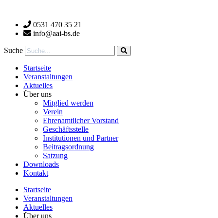
Zum
Inhalt
0531 470 35 21
wechseln
info@aai-bs.de
Suche
Startseite
Veranstaltungen
Aktuelles
Über uns
Mitglied werden
Verein
Ehrenamtlicher Vorstand
Geschäftsstelle
Institutionen und Partner
Beitragsordnung
Satzung
Downloads
Kontakt
Startseite
Veranstaltungen
Aktuelles
Über uns