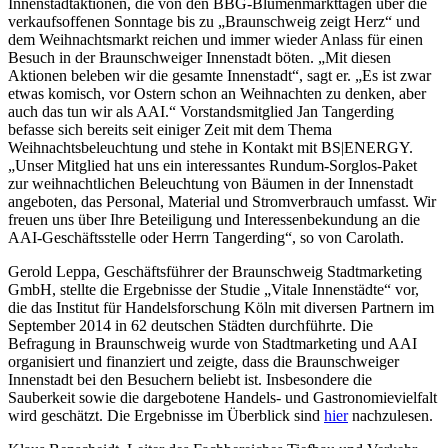
Innenstadtaktionen, die von den BBG-Blumenmarkttagen über die
verkaufsoffenen Sonntage bis zu „Braunschweig zeigt Herz“ und
dem Weihnachtsmarkt reichen und immer wieder Anlass für einen
Besuch in der Braunschweiger Innenstadt böten. „Mit diesen
Aktionen beleben wir die gesamte Innenstadt“, sagt er. „Es ist zwar
etwas komisch, vor Ostern schon an Weihnachten zu denken, aber
auch das tun wir als AAI.“ Vorstandsmitglied Jan Tangerding
befasse sich bereits seit einiger Zeit mit dem Thema
Weihnachtsbeleuchtung und stehe in Kontakt mit BS|ENERGY.
„Unser Mitglied hat uns ein interessantes Rundum-Sorglos-Paket
zur weihnachtlichen Beleuchtung von Bäumen in der Innenstadt
angeboten, das Personal, Material und Stromverbrauch umfasst. Wir
freuen uns über Ihre Beteiligung und Interessenbekundung an die
AAI-Geschäftsstelle oder Herrn Tangerding“, so von Carolath.
Gerold Leppa, Geschäftsführer der Braunschweig Stadtmarketing
GmbH, stellte die Ergebnisse der Studie „Vitale Innenstädte“ vor,
die das Institut für Handelsforschung Köln mit diversen Partnern im
September 2014 in 62 deutschen Städten durchführte. Die
Befragung in Braunschweig wurde von Stadtmarketing und AAI
organisiert und finanziert und zeigte, dass die Braunschweiger
Innenstadt bei den Besuchern beliebt ist. Insbesondere die
Sauberkeit sowie die dargebotene Handels- und Gastronomievielfalt
wird geschätzt. Die Ergebnisse im Überblick sind
hier
nachzulesen.