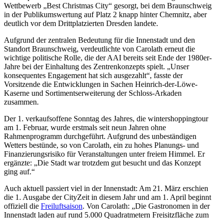
Wettbewerb „Best Christmas City“ gesorgt, bei dem Braunschweig
in der Publikumswertung auf Platz 2 knapp hinter Chemnitz, aber
deutlich vor dem Drittplatzierten Dresden landete.
Aufgrund der zentralen Bedeutung für die Innenstadt und den
Standort Braunschweig, verdeutlichte von Carolath erneut die
wichtige politische Rolle, die der AAI bereits seit Ende der 1980er-
Jahre bei der Einhaltung des Zentrenkonzepts spielt. „Unser
konsequentes Engagement hat sich ausgezahlt“, fasste der
Vorsitzende die Entwicklungen in Sachen Heinrich-der-Löwe-
Kaserne und Sortimentserweiterung der Schloss-Arkaden
zusammen.
Der 1. verkaufsoffene Sonntag des Jahres, die wintershoppingtour
am 1. Februar, wurde erstmals seit neun Jahren ohne
Rahmenprogramm durchgeführt. Aufgrund des unbeständigen
Wetters bestünde, so von Carolath, ein zu hohes Planungs- und
Finanzierungsrisiko für Veranstaltungen unter freiem Himmel. Er
ergänzte: „Die Stadt war trotzdem gut besucht und das Konzept
ging auf.“
Auch aktuell passiert viel in der Innenstadt: Am 21. März erschien
die 1. Ausgabe der CityZeit in diesem Jahr und am 1. April beginnt
offiziell die
Freiluftsaison
. Von Carolath: „Die Gastronomen in der
Innenstadt laden auf rund 5.000 Quadratmetern Freisitzfläche zum