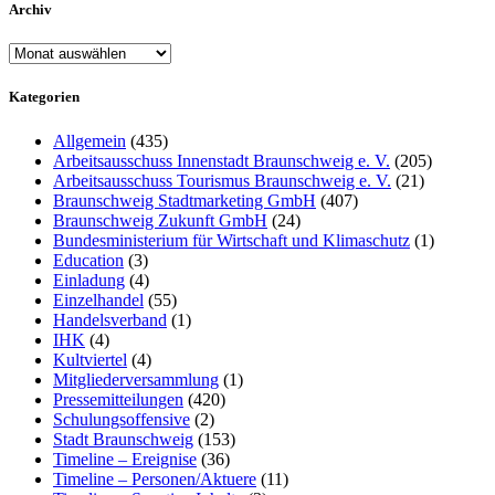
Archiv
Archiv
Kategorien
Allgemein
(435)
Arbeitsausschuss Innenstadt Braunschweig e. V.
(205)
Arbeitsausschuss Tourismus Braunschweig e. V.
(21)
Braunschweig Stadtmarketing GmbH
(407)
Braunschweig Zukunft GmbH
(24)
Bundesministerium für Wirtschaft und Klimaschutz
(1)
Education
(3)
Einladung
(4)
Einzelhandel
(55)
Handelsverband
(1)
IHK
(4)
Kultviertel
(4)
Mitgliederversammlung
(1)
Pressemitteilungen
(420)
Schulungsoffensive
(2)
Stadt Braunschweig
(153)
Timeline – Ereignise
(36)
Timeline – Personen/Aktuere
(11)