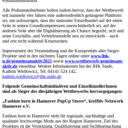
Podiumsdiskussion.
Alle Podiumsteilnehmer hoben zudem hervor, dass der Wettbewerb
seit nunmehr vier Jahren eine außerordentlich gelungene Plattform
sei, um aufzuzeigen, dass der stationäre Einzelhandel auf der einen
Seite in seinen Grundkompetenzen unerschütterlich sei, auf der
anderen Seite aber die Digitalisierung als Chance begreife, sich und
seine Geschäfts- und Vertriebsmodelle neu zu entwickeln – auch
und erst recht während Krisenzeiten.
Impressionen der Veranstaltung und die Kurzporträts aller Sieger-
Projekte sind in den nächsten Tagen online unter
www.ihk-
n.de/gemeinsamaktiv2021
sowie
www.wettbewerb-gemeinsam-
aktiv.de
einsehbar. Weitere Informationen bei der IHK Stade,
Kathrin Wiellowicz, Tel. 04141-524 142,
kathrin.wiellowicz@ihk.stade.de
Folgende Gemeinschaftsinitiativen und EinzelhändlerInnen
sind als Sieger des diesjährigen Wettbewerbs hervorgegangen:
„Fashion born in Hannover PopUp Stores“, kreHtiv Netzwerk
Hannover e.V.
Fashion born in Hannover steht für regionale, nachhaltige und
qualitativ hochwertige Mode aus der Region Hannover. Ziel des
Projektes ist die Vernetzung, Qualifizierung und Sichtbarmachung