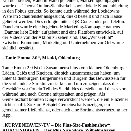
Mit den beiden, Hand in Hand gehenden, Marketingkampagnen
wurde das Thema Online-Sichtbarkeit sowie lokale Kundenbindung
in den Fokus gerückt. So konnte auch während der Lockdowns
Ware im Schaufenster ausgesucht, direkt bestellt und nach Hause
geliefert werden. Dies erfolgte mittels QR-Codes oder per Telefon.
Daneben wurde eine begleitende Marketing-Kampagne namens
„Damme liebt Dich“ aufgebaut und eine Plattform entwickelt, auf
der Videos von der Aktion zu sehen sind. Das „Wir-Gefühl“
zwischen Kommune, Marketing und Unternehmen vor Ort wurde
sichtlich gestärkt.
„Tante Emma 2.0“, Misuki, Oldenburg
Tante Emma 2.0 ist ein Zusammenschluss von kleinen Oldenburger
Läden, Cafés und Kneipen, die sich zusammengetan haben, um
unter Oldenburgern Bürgerinnen und Bürgern das Bewusstsein für
die vorhandene Struktur zu stärken und um zu zeigen, dass die
Geschäfte vor Ort ein Teil des Stadtbildes darstellen und dieses vor,
während und nach Corona mitgestalten und prägen. Als
Gemeinschaft konnten Dinge verwirklicht werden, die ein Einzelner
nicht schafft. So zum Beispiel Gemeinschaftsanzeigen, ein
gemeinsamer Lieferdienst, oder auch eine Sortimentsvernetzung per
App.
„KURVENHAVEN-TV – Die Plus-Size-Fashionshow“,
KURVENHAVEN – Der Plus-Size-Store, Wilhelmshaven