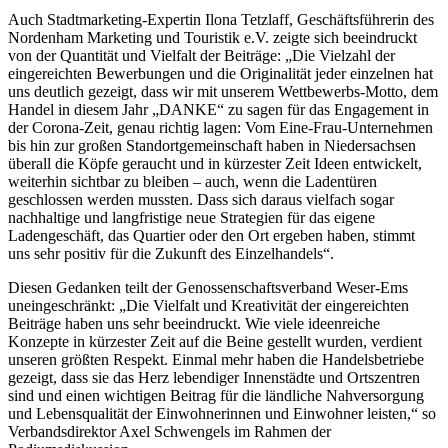
Auch Stadtmarketing-Expertin Ilona Tetzlaff, Geschäftsführerin des
Nordenham Marketing und Touristik e.V. zeigte sich beeindruckt
von der Quantität und Vielfalt der Beiträge: „Die Vielzahl der
eingereichten Bewerbungen und die Originalität jeder einzelnen hat
uns deutlich gezeigt, dass wir mit unserem Wettbewerbs-Motto, dem
Handel in diesem Jahr „DANKE“ zu sagen für das Engagement in
der Corona-Zeit, genau richtig lagen: Vom Eine-Frau-Unternehmen
bis hin zur großen Standortgemeinschaft haben in Niedersachsen
überall die Köpfe geraucht und in kürzester Zeit Ideen entwickelt,
weiterhin sichtbar zu bleiben – auch, wenn die Ladentüren
geschlossen werden mussten. Dass sich daraus vielfach sogar
nachhaltige und langfristige neue Strategien für das eigene
Ladengeschäft, das Quartier oder den Ort ergeben haben, stimmt
uns sehr positiv für die Zukunft des Einzelhandels“.
Diesen Gedanken teilt der Genossenschaftsverband Weser-Ems
uneingeschränkt: „Die Vielfalt und Kreativität der eingereichten
Beiträge haben uns sehr beeindruckt. Wie viele ideenreiche
Konzepte in kürzester Zeit auf die Beine gestellt wurden, verdient
unseren größten Respekt. Einmal mehr haben die Handelsbetriebe
gezeigt, dass sie das Herz lebendiger Innenstädte und Ortszentren
sind und einen wichtigen Beitrag für die ländliche Nahversorgung
und Lebensqualität der Einwohnerinnen und Einwohner leisten,“ so
Verbandsdirektor Axel Schwengels im Rahmen der