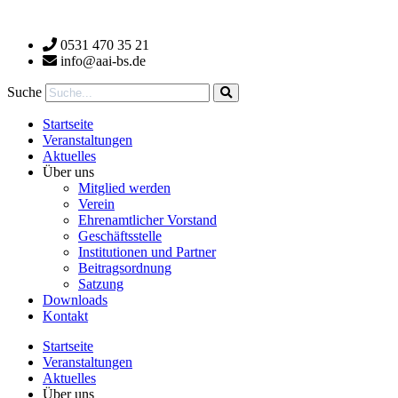
Zum
Inhalt
0531 470 35 21
wechseln
info@aai-bs.de
Suche
Startseite
Veranstaltungen
Aktuelles
Über uns
Mitglied werden
Verein
Ehrenamtlicher Vorstand
Geschäftsstelle
Institutionen und Partner
Beitragsordnung
Satzung
Downloads
Kontakt
Startseite
Veranstaltungen
Aktuelles
Über uns