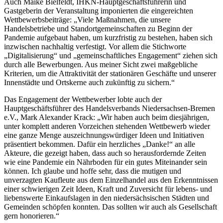
Auch Maike Bielfeldt, IHKN-Hauptgeschäftsführerin und
Gastgeberin der Veranstaltung imponierten die eingereichten
Wettbewerbsbeiträge: „Viele Maßnahmen, die unsere
Handelsbetriebe und Standortgemeinschaften zu Beginn der
Pandemie aufgebaut haben, um kurzfristig zu bestehen, haben sich
inzwischen nachhaltig verfestigt. Vor allem die Stichworte
„Digitalisierung“ und „gemeinschaftliches Engagement“ ziehen sich
durch alle Bewerbungen. Aus meiner Sicht zwei maßgebliche
Kriterien, um die Attraktivität der stationären Geschäfte und unserer
Innenstädte und Ortskerne auch zukünftig zu sichern.“
Das Engagement der Wettbewerber lobte auch der
Hauptgeschäftsführer des Handelsverbands Niedersachsen-Bremen
e.V., Mark Alexander Krack: „Wir haben auch beim diesjährigen,
unter komplett anderen Vorzeichen stehenden Wettbewerb wieder
eine ganze Menge auszeichnungswürdiger Ideen und Initiativen
präsentiert bekommen. Dafür ein herzliches „Danke!“ an alle
Akteure, die gezeigt haben, dass auch so herausfordernde Zeiten
wie eine Pandemie ein Nährboden für ein gutes Miteinander sein
können. Ich glaube und hoffe sehr, dass die mutigen und
unverzagten Kaufleute aus dem Einzelhandel aus den Erkenntnissen
einer schwierigen Zeit Ideen, Kraft und Zuversicht für lebens- und
liebenswerte Einkaufslagen in den niedersächsischen Städten und
Gemeinden schöpfen konnten. Das sollten wir auch als Gesellschaft
gern honorieren.“