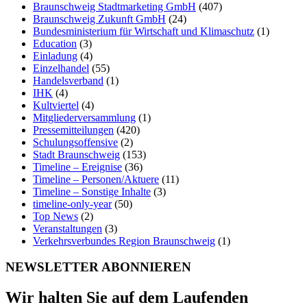
Braunschweig Stadtmarketing GmbH
(407)
Braunschweig Zukunft GmbH
(24)
Bundesministerium für Wirtschaft und Klimaschutz
(1)
Education
(3)
Einladung
(4)
Einzelhandel
(55)
Handelsverband
(1)
IHK
(4)
Kultviertel
(4)
Mitgliederversammlung
(1)
Pressemitteilungen
(420)
Schulungsoffensive
(2)
Stadt Braunschweig
(153)
Timeline – Ereignise
(36)
Timeline – Personen/Aktuere
(11)
Timeline – Sonstige Inhalte
(3)
timeline-only-year
(50)
Top News
(2)
Veranstaltungen
(3)
Verkehrsverbundes Region Braunschweig
(1)
NEWSLETTER ABONNIEREN
Wir halten Sie auf dem Laufenden