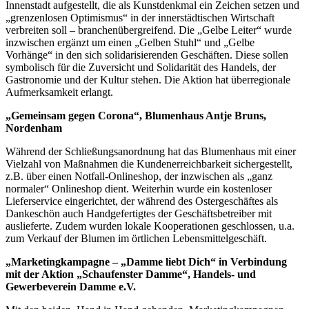
Innenstadt aufgestellt, die als Kunstdenkmal ein Zeichen setzen und
„grenzenlosen Optimismus“ in der innerstädtischen Wirtschaft
verbreiten soll – branchenübergreifend. Die „Gelbe Leiter“ wurde
inzwischen ergänzt um einen „Gelben Stuhl“ und „Gelbe
Vorhänge“ in den sich solidarisierenden Geschäften. Diese sollen
symbolisch für die Zuversicht und Solidarität des Handels, der
Gastronomie und der Kultur stehen. Die Aktion hat überregionale
Aufmerksamkeit erlangt.
„Gemeinsam gegen Corona“, Blumenhaus Antje Bruns,
Nordenham
Während der Schließungsanordnung hat das Blumenhaus mit einer
Vielzahl von Maßnahmen die Kundenerreichbarkeit sichergestellt,
z.B. über einen Notfall-Onlineshop, der inzwischen als „ganz
normaler“ Onlineshop dient. Weiterhin wurde ein kostenloser
Lieferservice eingerichtet, der während des Ostergeschäftes als
Dankeschön auch Handgefertigtes der Geschäftsbetreiber mit
auslieferte. Zudem wurden lokale Kooperationen geschlossen, u.a.
zum Verkauf der Blumen im örtlichen Lebensmittelgeschäft.
„Marketingkampagne – „Damme liebt Dich“ in Verbindung
mit der Aktion „Schaufenster Damme“, Handels- und
Gewerbeverein Damme e.V.