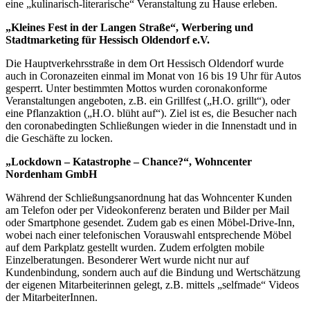
eine „kulinarisch-literarische“ Veranstaltung zu Hause erleben.
„Kleines Fest in der Langen Straße“, Werbering und
Stadtmarketing für Hessisch Oldendorf e.V.
Die Hauptverkehrsstraße in dem Ort Hessisch Oldendorf wurde
auch in Coronazeiten einmal im Monat von 16 bis 19 Uhr für Autos
gesperrt. Unter bestimmten Mottos wurden coronakonforme
Veranstaltungen angeboten, z.B. ein Grillfest („H.O. grillt“), oder
eine Pflanzaktion („H.O. blüht auf“). Ziel ist es, die Besucher nach
den coronabedingten Schließungen wieder in die Innenstadt und in
die Geschäfte zu locken.
„Lockdown – Katastrophe – Chance?“, Wohncenter
Nordenham GmbH
Während der Schließungsanordnung hat das Wohncenter Kunden
am Telefon oder per Videokonferenz beraten und Bilder per Mail
oder Smartphone gesendet. Zudem gab es einen Möbel-Drive-Inn,
wobei nach einer telefonischen Vorauswahl entsprechende Möbel
auf dem Parkplatz gestellt wurden. Zudem erfolgten mobile
Einzelberatungen. Besonderer Wert wurde nicht nur auf
Kundenbindung, sondern auch auf die Bindung und Wertschätzung
der eigenen Mitarbeiterinnen gelegt, z.B. mittels „selfmade“ Videos
der MitarbeiterInnen.