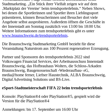
Stadtmarketing. „Ein Stück ihrer Vielfalt zeigen wir auf dem
‚Marktplatz der Vereine‘ beim trendsporterlebnis.“ Neben Shows,
bei denen die Sportlerinnen und Sportler ihren Lieblingssport
präsentieren, können Besucherinnen und Besucher dort viele
Angebote selbst ausprobieren. Außerdem öffnen die Geschäfte in
der Innenstadt am Sonntag zusätzlich von 13:00 bis 18:00 Uhr.
Weitere Informationen zum trendsporterlebnis gibt es unter
www.braunschweig.de/trendsporterlebnis
.
Die Braunschweig Stadtmarketing GmbH bezieht für diese
Veranstaltung Naturstrom aus 100 Prozent regenerativer Erzeugung.
Partner und Sponsoren des trendsporterlebnis 2022 sind
Volkswagen Financial Services, der Arbeitsausschuss Innenstadt
Braunschweig, das Hofbrauhaus Wolters, die Schloss-Arkaden
Braunschweig, Baugenossenschaft ›Wiederaufbau‹ eG,
media@home ferner, Liefner Haustechnik, ALBA Braunschweig,
Digital Advertising Solutions und BS-Live.
eSport-Stadtmeisterschaft FIFA 22 beim trendsporterlebnis
Konsole: PlayStation®4 oder PlayStation®5, gespielt wird die
Version für die PlayStation®4
Anmeldungen: bis 17. September um 16:00 Uhr