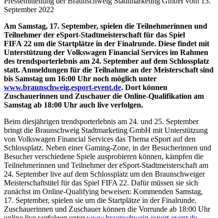
Pressemitteilung der Braunschweig Stadtmarketing GmbH vom 13.
September 2022
Am Samstag, 17. September, spielen die Teilnehmerinnen und
Teilnehmer der eSport-Stadtmeisterschaft für das Spiel
FIFA 22 um die Startplätze in der Finalrunde. Diese findet mit
Unterstützung der Volkswagen Financial Services im Rahmen
des trendsporterlebnis am 24. September auf dem Schlossplatz
statt. Anmeldungen für die Teilnahme an der Meisterschaft sind
bis Samstag um 16:00 Uhr noch möglich unter
www.braunschweig.esport-event.de
. Dort können
Zuschauerinnen und Zuschauer die Online-Qualifikation am
Samstag ab 18:00 Uhr auch live verfolgen.
Beim diesjährigen trendsporterlebnis am 24. und 25. September
bringt die Braunschweig Stadtmarketing GmbH mit Unterstützung
von Volkswagen Financial Services das Thema eSport auf den
Schlossplatz. Neben einer Gaming-Zone, in der Besucherinnen und
Besucher verschiedene Spiele ausprobieren können, kämpfen die
Teilnehmerinnen und Teilnehmer der eSport-Stadtmeisterschaft am
24. September live auf dem Schlossplatz um den Braunschweiger
Meisterschaftstitel für das Spiel FIFA 22. Dafür müssen sie sich
zunächst im Online-Qualifying beweisen: Kommenden Samstag,
17. September, spielen sie um die Startplätze in der Finalrunde.
Zuschauerinnen und Zuschauer können die Vorrunde ab 18:00 Uhr
online live verfolgen unter
www.braunschweig.esport-event.de
.