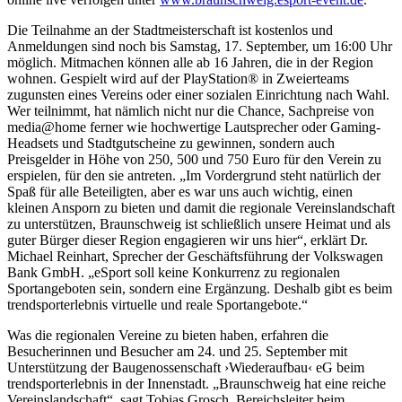
Die Teilnahme an der Stadtmeisterschaft ist kostenlos und
Anmeldungen sind noch bis Samstag, 17. September, um 16:00 Uhr
möglich. Mitmachen können alle ab 16 Jahren, die in der Region
wohnen. Gespielt wird auf der PlayStation® in Zweierteams
zugunsten eines Vereins oder einer sozialen Einrichtung nach Wahl.
Wer teilnimmt, hat nämlich nicht nur die Chance, Sachpreise von
media@home ferner wie hochwertige Lautsprecher oder Gaming-
Headsets und Stadtgutscheine zu gewinnen, sondern auch
Preisgelder in Höhe von 250, 500 und 750 Euro für den Verein zu
erspielen, für den sie antreten. „Im Vordergrund steht natürlich der
Spaß für alle Beteiligten, aber es war uns auch wichtig, einen
kleinen Ansporn zu bieten und damit die regionale Vereinslandschaft
zu unterstützen, Braunschweig ist schließlich unsere Heimat und als
guter Bürger dieser Region engagieren wir uns hier“, erklärt Dr.
Michael Reinhart, Sprecher der Geschäftsführung der Volkswagen
Bank GmbH. „eSport soll keine Konkurrenz zu regionalen
Sportangeboten sein, sondern eine Ergänzung. Deshalb gibt es beim
trendsporterlebnis virtuelle und reale Sportangebote.“
Was die regionalen Vereine zu bieten haben, erfahren die
Besucherinnen und Besucher am 24. und 25. September mit
Unterstützung der Baugenossenschaft ›Wiederaufbau‹ eG beim
trendsporterlebnis in der Innenstadt. „Braunschweig hat eine reiche
Vereinslandschaft“, sagt Tobias Grosch, Bereichsleiter beim