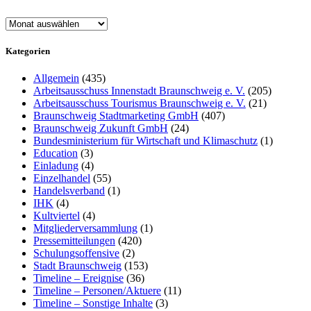
Archiv
Kategorien
Allgemein
(435)
Arbeitsausschuss Innenstadt Braunschweig e. V.
(205)
Arbeitsausschuss Tourismus Braunschweig e. V.
(21)
Braunschweig Stadtmarketing GmbH
(407)
Braunschweig Zukunft GmbH
(24)
Bundesministerium für Wirtschaft und Klimaschutz
(1)
Education
(3)
Einladung
(4)
Einzelhandel
(55)
Handelsverband
(1)
IHK
(4)
Kultviertel
(4)
Mitgliederversammlung
(1)
Pressemitteilungen
(420)
Schulungsoffensive
(2)
Stadt Braunschweig
(153)
Timeline – Ereignise
(36)
Timeline – Personen/Aktuere
(11)
Timeline – Sonstige Inhalte
(3)