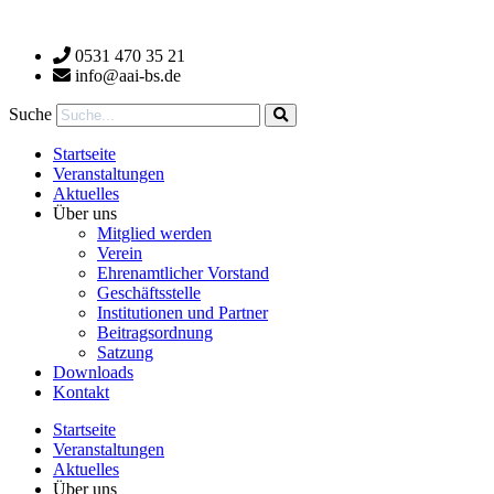
Zum
Inhalt
0531 470 35 21
wechseln
info@aai-bs.de
Suche
Startseite
Veranstaltungen
Aktuelles
Über uns
Mitglied werden
Verein
Ehrenamtlicher Vorstand
Geschäftsstelle
Institutionen und Partner
Beitragsordnung
Satzung
Downloads
Kontakt
Startseite
Veranstaltungen
Aktuelles
Über uns