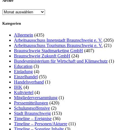
Archiv
Archiv
Kategorien
Allgemein
(435)
Arbeitsausschuss Innenstadt Braunschweig e. V.
(205)
Arbeitsausschuss Tourismus Braunschweig e. V.
(21)
Braunschweig Stadtmarketing GmbH
(407)
Braunschweig Zukunft GmbH
(24)
Bundesministerium für Wirtschaft und Klimaschutz
(1)
Education
(3)
Einladung
(4)
Einzelhandel
(55)
Handelsverband
(1)
IHK
(4)
Kultviertel
(4)
Mitgliederversammlung
(1)
Pressemitteilungen
(420)
Schulungsoffensive
(2)
Stadt Braunschweig
(153)
Timeline – Ereignise
(36)
Timeline – Personen/Aktuere
(11)
Timeline – Sonstige Inhalte
(3)