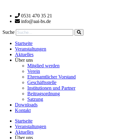
Zum
Inhalt
0531 470 35 21
wechseln
info@aai-bs.de
Suche
Startseite
Veranstaltungen
Aktuelles
Über uns
Mitglied werden
Verein
Ehrenamtlicher Vorstand
Geschäftsstelle
Institutionen und Partner
Beitragsordnung
Satzung
Downloads
Kontakt
Startseite
Veranstaltungen
Aktuelles
Über uns