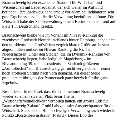
Braunschweig ist ein exzellenter Standort für Wirtschaft und
Wissenschaft mit Lebensqualität, der sich weiter im Aufwind
befindet.“ Braunschweig habe erneut vor allem bei Indikatoren sehr
gute Ergebnisse erzielt, die die Verwaltung beeinflussen könne. Die
Wirtschaft habe der Stadtverwaltung erneut Bestnoten erteilt und auf
Platz 1 in Deutschland gesetzt.
Braunschweig bleibe wie im Vorjahr im Niveau-Ranking die
zweitbeste Großstadt Norddeutschlands hinter Hamburg, habe unter
den norddeutschen Großstädten vergleichbarer Größe am besten
abgeschnitten und sei im Niveau-Ranking die Nr. 1 in
Niedersachsen. Unter den Städten, die im Dynamik-Ranking vor
Braunschweig liegen, habe lediglich Magdeburg – im
Niveauranking 39. und als ostdeutsche Stadt mit größerem
„Aufholbedarf“ mit Braunschweig gar nicht vergleichbar – einen
noch größeren Sprung nach vorn gemacht. An dieser Stelle
gratuliere er übrigens der Partnerstadt ganz herzlich für ihr gutes
Ergebnis.
Besonders erfreulich sei, dass die Unternehmer Braunschweig
wieder zu einem zweiten Platz beim Thema
„Wirtschaftsfreundlichkeit“ verholfen hätten, ein großes Lob für
Braunschweig Zukunft GmbH als zentraler Ansprechpartner für die
Wirtschaft. Stark sei die Braunschweiger Verwaltung auch wieder in
Punkto „Kostenbewusstsein“ (Platz 3). Dieses Lob des