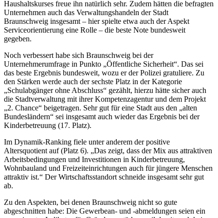
Haushaltskurses freue ihn natürlich sehr. Zudem hätten die befragten
Unternehmen auch das Verwaltungshandeln der Stadt
Braunschweig insgesamt – hier spielte etwa auch der Aspekt
Serviceorientierung eine Rolle – die beste Note bundesweit
gegeben.
Noch verbessert habe sich Braunschweig bei der
Unternehmerumfrage in Punkto „Öffentliche Sicherheit“. Das sei
das beste Ergebnis bundesweit, wozu er der Polizei gratuliere. Zu
den Stärken werde auch der sechste Platz in der Kategorie
„Schulabgänger ohne Abschluss“ gezählt, hierzu hätte sicher auch
die Stadtverwaltung mit ihrer Kompetenzagentur und dem Projekt
„2. Chance“ beigetragen. Sehr gut für eine Stadt aus den „alten
Bundesländern“ sei insgesamt auch wieder das Ergebnis bei der
Kinderbetreuung (17. Platz).
Im Dynamik-Ranking fiele unter anderem der positive
Altersquotient auf (Platz 6). „Das zeigt, dass der Mix aus attraktiven
Arbeitsbedingungen und Investitionen in Kinderbetreuung,
Wohnbauland und Freizeiteinrichtungen auch für jüngere Menschen
attraktiv ist.“ Der Wirtschaftsstandort schneide insgesamt sehr gut
ab.
Zu den Aspekten, bei denen Braunschweig nicht so gute
abgeschnitten habe: Die Gewerbean- und -abmeldungen seien ein