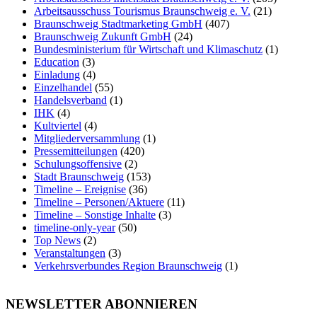
Arbeitsausschuss Tourismus Braunschweig e. V.
(21)
Braunschweig Stadtmarketing GmbH
(407)
Braunschweig Zukunft GmbH
(24)
Bundesministerium für Wirtschaft und Klimaschutz
(1)
Education
(3)
Einladung
(4)
Einzelhandel
(55)
Handelsverband
(1)
IHK
(4)
Kultviertel
(4)
Mitgliederversammlung
(1)
Pressemitteilungen
(420)
Schulungsoffensive
(2)
Stadt Braunschweig
(153)
Timeline – Ereignise
(36)
Timeline – Personen/Aktuere
(11)
Timeline – Sonstige Inhalte
(3)
timeline-only-year
(50)
Top News
(2)
Veranstaltungen
(3)
Verkehrsverbundes Region Braunschweig
(1)
NEWSLETTER ABONNIEREN