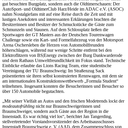
gut besuchten Burgplatz, sondern auch die Oldtimerschauen: Der
AutoSport- und OldtimerClub Harz/Heide im ADAC e.V. (ASOC)
nahm Nostalgiefans mit auf eine Reise durch die Zeit und mit
lustigen Anekdoten und interessanten Erklärungen brachten die
Besitzerinnen und Besitzer der Schmuckstücke die Gäste zum
Schmunzeln und Staunen. Auf dem Schlossplatz ließen die
Sportwagen der GT Masters aus der Deutschen Tourenwagen
Challenge sowie ein Kart- und Formelfahrzeug von der Motorsport
Arena Oschersleben die Herzen von Automobilfreunden
höherschlagen, während nur wenige Schritte entfernt bei den
Elektroflitzern von BS|Energy zwischen der Burg Dankwarderode
und dem Rathaus Umweltfreundlichkeit im Fokus stand. Technische
Einblicke erlaubte das Lions Racing Team, eine studentische
Vereinigung der TU Braunschweig: Im Straßenzug Sack
präsentierten sie ihren selbst konstruierten Rennwagen, mit dem sie
am internationalen Konstruktionswettbewerb „Formula Student“
teilnehmen. Insgesamt konnten die Besucherinnen und Besucher so
über 150 Automobile begutachten.
„Mit seiner Vielfalt an Autos und den frischen Modetrends lockt der
modeautofrühling
nicht nur Braunschweigerinnen und
Braunschweiger, sondern auch Gäste aus der Region in die
Innenstadt. Es war richtig viel los“, berichtet Jan Tangerding,
stellvertretender Vorstandsvorsitzender des Arbeitsausschusses
Innenstadt Braunschweig e. V. (AAI), dem Zusammenschluss von