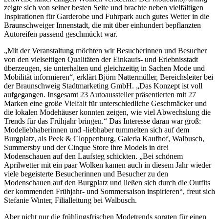
zeigte sich von seiner besten Seite und brachte neben vielfältigen
Inspirationen für Garderobe und Fuhrpark auch gutes Wetter in die
Braunschweiger Innenstadt, die mit über einhundert bepflanzten
Autoreifen passend geschmückt war.
„Mit der Veranstaltung möchten wir Besucherinnen und Besucher
von den vielseitigen Qualitäten der Einkaufs- und Erlebnisstadt
überzeugen, sie unterhalten und gleichzeitig in Sachen Mode und
Mobilität informieren“, erklärt Björn Nattermüller, Bereichsleiter bei
der Braunschweig Stadtmarketing GmbH. „Das Konzept ist voll
aufgegangen. Insgesamt 23 Autoaussteller präsentierten mit 27
Marken eine große Vielfalt für unterschiedliche Geschmäcker und
die lokalen Modehäuser konnten zeigen, wie viel Abwechslung die
Trends für das Frühjahr bringen.“ Das Interesse daran war groß:
Modeliebhaberinnen und -liebhaber tummelten sich auf dem
Burgplatz, als Peek & Cloppenburg, Galeria Kaufhof, Walbusch,
Summersby und der Cinque Store ihre Models in drei
Modenschauen auf den Laufsteg schickten. „Bei schönem
Aprilwetter mit ein paar Wolken kamen auch in diesem Jahr wieder
viele begeisterte Besucherinnen und Besucher zu den
Modenschauen auf den Burgplatz und ließen sich durch die Outfits
der kommenden Frühjahr- und Sommersaison inspirieren“, freut sich
Stefanie Winter, Filialleitung bei Walbusch.
Aber nicht nur die frühlingsfrischen Modetrends sorgten für einen