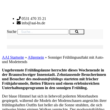
Zum
Inhalt
wechseln
0531 470 35 21
info@aai-bs.de
Suche
AAI Startseite
»
Allgemein
»
Sonniger Frühlingsauftakt mit Auto-
und Modetrends
Ungebremste Frühlingslaune herrschte dieses Wochenende in
der Braunschweiger Innenstadt. Zehntausende Besucherinnen
und Besucher des
modeautofrühlings
starteten mit frischer
Frühjahrsmode, flotten Flitzern und einem erlebnisreichen
Unterhaltungsprogramm in den sonnigen Frühling.
Der blaue Himmel hat sich in liebevoll polierten Motorhauben
gespiegelt, während die Models der Modenschauen angesichts ihrer
frühlingshaften Outfits fast heller als die Sonne strahlten, die sich
zeitweise hinter einigen Wolken versteckte. Der
modeautofrühling