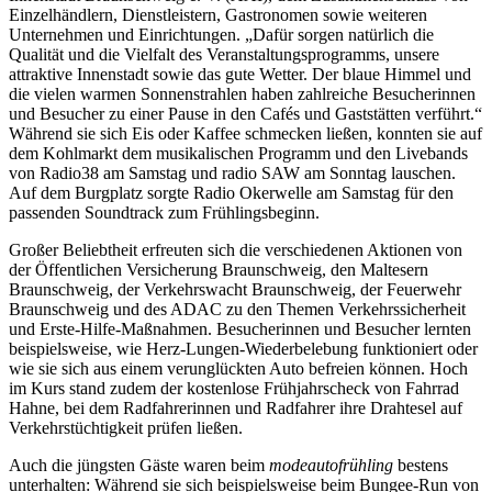
Einzelhändlern, Dienstleistern, Gastronomen sowie weiteren
Unternehmen und Einrichtungen. „Dafür sorgen natürlich die
Qualität und die Vielfalt des Veranstaltungsprogramms, unsere
attraktive Innenstadt sowie das gute Wetter. Der blaue Himmel und
die vielen warmen Sonnenstrahlen haben zahlreiche Besucherinnen
und Besucher zu einer Pause in den Cafés und Gaststätten verführt.“
Während sie sich Eis oder Kaffee schmecken ließen, konnten sie auf
dem Kohlmarkt dem musikalischen Programm und den Livebands
von Radio38 am Samstag und radio SAW am Sonntag lauschen.
Auf dem Burgplatz sorgte Radio Okerwelle am Samstag für den
passenden Soundtrack zum Frühlingsbeginn.
Großer Beliebtheit erfreuten sich die verschiedenen Aktionen von
der Öffentlichen Versicherung Braunschweig, den Maltesern
Braunschweig, der Verkehrswacht Braunschweig, der Feuerwehr
Braunschweig und des ADAC zu den Themen Verkehrssicherheit
und Erste-Hilfe-Maßnahmen. Besucherinnen und Besucher lernten
beispielsweise, wie Herz-Lungen-Wiederbelebung funktioniert oder
wie sie sich aus einem verunglückten Auto befreien können. Hoch
im Kurs stand zudem der kostenlose Frühjahrscheck von Fahrrad
Hahne, bei dem Radfahrerinnen und Radfahrer ihre Drahtesel auf
Verkehrstüchtigkeit prüfen ließen.
Auch die jüngsten Gäste waren beim
modeautofrühling
bestens
unterhalten: Während sie sich beispielsweise beim Bungee-Run von