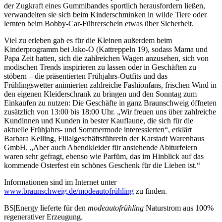
der Zugkraft eines Gummibandes sportlich herausfordern ließen,
verwandelten sie sich beim Kinderschminken in wilde Tiere oder
lernten beim Bobby-Car-Führerschein etwas über Sicherheit.
Viel zu erleben gab es für die Kleinen außerdem beim
Kinderprogramm bei Jako-O (Kattreppeln 19), sodass Mama und
Papa Zeit hatten, sich die zahlreichen Wagen anzusehen, sich von
modischen Trends inspirieren zu lassen oder in Geschäften zu
stöbern – die präsentierten Frühjahrs-Outfits und das
Frühlingswetter animierten zahlreiche Fashionfans, frischen Wind in
den eigenen Kleiderschrank zu bringen und den Sonntag zum
Einkaufen zu nutzen: Die Geschäfte in ganz Braunschweig öffneten
zusätzlich von 13:00 bis 18:00 Uhr. „Wir freuen uns über zahlreiche
Kundinnen und Kunden in bester Kauflaune, die sich für die
aktuelle Frühjahrs- und Sommermode interessierten“, erklärt
Barbara Kelling, Filialgeschäftsführerin der Karstadt Warenhaus
GmbH. „Aber auch Abendkleider für anstehende Abiturfeiern
waren sehr gefragt, ebenso wie Parfüm, das im Hinblick auf das
kommende Osterfest ein schönes Geschenk für die Lieben ist.“
Informationen sind im Internet unter
www.braunschweig.de/modeautofrühling
zu finden.
BS|Energy lieferte für den
modeautofrühling
Naturstrom aus 100%
regenerativer Erzeugung.