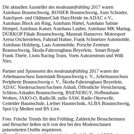
Die aktuellen Aussteller des
modeautofrühling
2017 waren
Autohaus Braunschweig, ROSIER Braunschweig, Auto Schrader,
AutoSport- und OldtimerClub Harz/Heide im ADAC e.V.,
Autohaus Block am Ring, Autohaus Härtel, Autohaus Sabine
Hempel, Autohaus Kaiser, Autohaus Lauber, Autohaus MK Maring,
DÜRKOP Filiale Braunschweig, Maserati Hannover, Motorsport
Arena Oschersleben, Fahrrad Hahne, Frank Schmetzer Automobile,
Autohaus Holzberg, Laas Automobile, Porsche Zentrum
Braunschweig, Škoda-Fahrzeughaus Beyerlein, Smart Repair
Frank Thiele, Lions Racing Team, Voets Autozentrum und Willi
Nies.
Partner und Sponsoren des
modeautofrühling
2017 waren der
Arbeitsausschuss Innenstadt Braunschweig e. V., Arbeitsausschuss
Peripherie Braunschweig e. V., Škoda-Fahrzeughaus Beyerlein,
ADAC Niedersachsen/Sachsen Anhalt, Öffentliche Versicherung,
Schloss-Arkaden Braunschweig, BS|ENERGY, Hofbrauhaus
Wolters, JAKO-O, Radio38, radio SAW, Radio Okerwelle,
Geitelder Baumschule, Liefner Haustechnik, ALBA Braunschweig,
Spot Up Medien und BS Live.
Foto: Frische Trends für den Frühling: Zahlreiche Besucherinnen
und Besucher ließen sich von den bei den Modenschauen
präsentierten Outfits inspirieren.