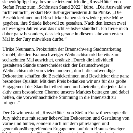
siebenköpfige Jury, bevor sie letztendlich die „Ross-Hütte“ von
Stefan Franz zum „Schönsten Stand 2022“ kürte. „Die Auswahl war
nicht einfach“, erklärt Bezirksbürgermeisterin Jutta Plinke. „Die
Beschickerinnen und Beschicker haben sich wieder große Mühe
gegeben, ihre Stände liebevoll zu gestalten. Nach den letzten zwei
schwierigen Jahren war das nicht selbstverständlich. Ich freue mich
daher ganz besonders, dass ich gerade in diesem Jahr zum ersten
Mal in der Jury mitwirken durfte.“
Ulrike Neumann, Prokuristin der Braunschweig Stadtmarketing
GmbH, die den Braunschweiger Weihnachtsmarkt bereits zum
sechzehnten Mal ausrichtet, ergänzt: „Durch die individuell
gestalteten Stände unterscheidet sich der Braunschweiger
Weihnachtsmarkt von vielen anderen, durch die aufwendige
Dekoration schaffen die Beschickerinnen und Beschicker eine ganz
besondere Qualität. Mit dem Preis bedanken wir uns für das große
Engagement der Standbetreiberinnen und -betreiber, die jedes Jahr
aktiv zum besonderen Charme unseres Marktes beitragen und dabei
helfen, die vorweihnachtliche Stimmung in die Innenstadt zu
bringen.“
Der Gewinnerstand „Ross-Hütte“ von Stefan Franz überzeugte die
Jury nicht nur mit seiner liebevollen Dekoration und Gestaltung von
vorne und hinten, sondern auch mit dem jahrelangen und
generationsübergreifenden Engagement auf dem Braunschweiger