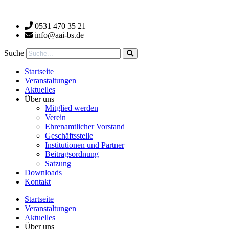
Zum
Inhalt
0531 470 35 21
wechseln
info@aai-bs.de
Suche
Startseite
Veranstaltungen
Aktuelles
Über uns
Mitglied werden
Verein
Ehrenamtlicher Vorstand
Geschäftsstelle
Institutionen und Partner
Beitragsordnung
Satzung
Downloads
Kontakt
Startseite
Veranstaltungen
Aktuelles
Über uns