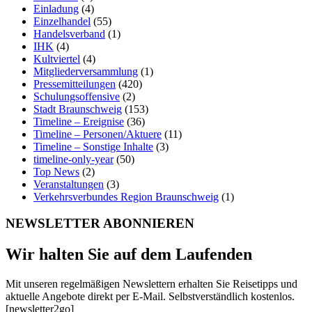
Einladung
(4)
Einzelhandel
(55)
Handelsverband
(1)
IHK
(4)
Kultviertel
(4)
Mitgliederversammlung
(1)
Pressemitteilungen
(420)
Schulungsoffensive
(2)
Stadt Braunschweig
(153)
Timeline – Ereignise
(36)
Timeline – Personen/Aktuere
(11)
Timeline – Sonstige Inhalte
(3)
timeline-only-year
(50)
Top News
(2)
Veranstaltungen
(3)
Verkehrsverbundes Region Braunschweig
(1)
NEWSLETTER ABONNIEREN
Wir halten Sie auf dem Laufenden
Mit unseren regelmäßigen Newslettern erhalten Sie Reisetipps und
aktuelle Angebote direkt per E-Mail. Selbstverständlich kostenlos.
[newsletter2go]