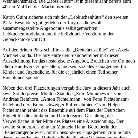
Weihnachtsmarkt. Die „Ross-Hütte“ ist in diesem Jahr bereits zum
40sten Mal Teil des Marktensembles.
Katrin Quint sicherte sich mit der „Lebkuchenhütte“ den zweiten
Platz. Besonders gut gefielen der Jury das liebevoll
zusammengestellte Angebot aus selbstgemachten
Lebkuchenprodukten und die individuelle Verzierung der
Gebäckstücke vor Ort.
Auf den dritten Platz schaffte es die „Brettchen-Hütte“ von Axel-
Michael Gajda. Die Jury ehrte den Standbetreiber mit dieser
Auszeichnung für das nostalgische Angebot, Brettchen vor Ort nach
altem Handwerk zu gestalten, und sein soziales Engagement für
Kinder und Jugendliche, für die er jährlich einen Teil seiner
Einnahmen spendet.
Neben den drei Platzierungen vergab die Jury in diesem Jahr auch
zwei Sonderpreise. Mit den Ständen „Zum Mummewirt“ von
Andreas Beinhorn, „Anton Fichtelmann“ von Petra Fichtelmann-
Kittel und der „Braunschweiger Pufferschmiede“ von Helge
Fichtelmann erhielt das Ensemble auf dem Platz der Deutschen
Einheit für die attraktive und barrierearme Gestaltung der
Verweilfläche in der Mitte des Platzes eine Auszeichnung. Der
zweite Sonderpreis ging an Manuela Hahn, Betreiberin der
„Feuerzangenbowle“, für ihr besonderes Engagement zum Schutz
der neu gepflanzten Heinrichslinde, die eine Weiternutzung der