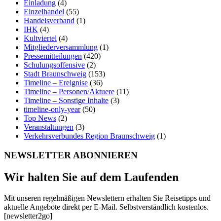
Einladung
(4)
Einzelhandel
(55)
Handelsverband
(1)
IHK
(4)
Kultviertel
(4)
Mitgliederversammlung
(1)
Pressemitteilungen
(420)
Schulungsoffensive
(2)
Stadt Braunschweig
(153)
Timeline – Ereignise
(36)
Timeline – Personen/Aktuere
(11)
Timeline – Sonstige Inhalte
(3)
timeline-only-year
(50)
Top News
(2)
Veranstaltungen
(3)
Verkehrsverbundes Region Braunschweig
(1)
NEWSLETTER ABONNIEREN
Wir halten Sie auf dem Laufenden
Mit unseren regelmäßigen Newslettern erhalten Sie Reisetipps und
aktuelle Angebote direkt per E-Mail. Selbstverständlich kostenlos.
[newsletter2go]