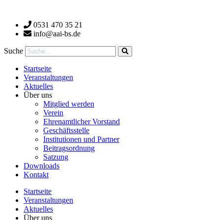
Zum
Inhalt
0531 470 35 21
wechseln
info@aai-bs.de
Suche
Startseite
Veranstaltungen
Aktuelles
Über uns
Mitglied werden
Verein
Ehrenamtlicher Vorstand
Geschäftsstelle
Institutionen und Partner
Beitragsordnung
Satzung
Downloads
Kontakt
Startseite
Veranstaltungen
Aktuelles
Über uns