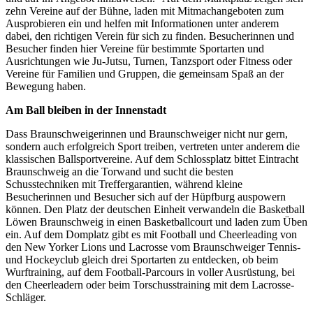
zehn Vereine auf der Bühne, laden mit Mitmachangeboten zum
Ausprobieren ein und helfen mit Informationen unter anderem
dabei, den richtigen Verein für sich zu finden. Besucherinnen und
Besucher finden hier Vereine für bestimmte Sportarten und
Ausrichtungen wie Ju-Jutsu, Turnen, Tanzsport oder Fitness oder
Vereine für Familien und Gruppen, die gemeinsam Spaß an der
Bewegung haben.
Am Ball bleiben in der Innenstadt
Dass Braunschweigerinnen und Braunschweiger nicht nur gern,
sondern auch erfolgreich Sport treiben, vertreten unter anderem die
klassischen Ballsportvereine. Auf dem Schlossplatz bittet Eintracht
Braunschweig an die Torwand und sucht die besten
Schusstechniken mit Treffergarantien, während kleine
Besucherinnen und Besucher sich auf der Hüpfburg auspowern
können. Den Platz der deutschen Einheit verwandeln die Basketball
Löwen Braunschweig in einen Basketballcourt und laden zum Üben
ein. Auf dem Domplatz gibt es mit Football und Cheerleading von
den New Yorker Lions und Lacrosse vom Braunschweiger Tennis-
und Hockeyclub gleich drei Sportarten zu entdecken, ob beim
Wurftraining, auf dem Football-Parcours in voller Ausrüstung, bei
den Cheerleadern oder beim Torschusstraining mit dem Lacrosse-
Schläger.