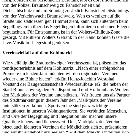
von der Polizei Braunschweig zu Fahrsicherheit und
Diebstahlschutz und am Sonntag zusätzlich Fahrsicherheitstrainings
von der Verkehrswacht Braunschweig. Wen es weniger auf die
Straße und stattdessen gen Himmel zieht, kann sich außerdem beim
Segelflugverein über das Segelfliegen informieren und einen Flieger
begutachten. Für Entspannung ist in der Wolters-Chillout-Zone
gesorgt. Mit kühlem Wolters-Getränk in der Hand können Gäste die
Live-Musik im Liegestuhl genießen.
Vereinsvielfalt auf dem Kohlmarkt
Wie vielfältig die Braunschweiger Vereinsszene ist, präsentiert das
trendsporterlebnis auf dem Kohlmarkt. „Nach einer erfolgreichen
Premiere im letzten Jahr möchten wir den regionalen Vereinen
wieder eine Bühne bieten“, erklärt Heinz-Joachim Westphal,
Vorstand der Baugenossenschaft ›Wiederaufbau‹ eG, die neben der
Stadt Braunschweig, dem Stadtsportbund und Hofbrauhaus Wolters
den Marktplatz der Vereine unterstützen. „Wir freuen uns als Partner
des Stadtmarketings in diesem Jahr den ‚Marktplatz der Vereine‘
unterstützen zu können. Sportvereine sind ganz wichtige
Institutionen in unseren Wohnquartieren. Sie verbinden Menschen,
sind Orte der Begegnung und Integration und machen unsere
Quartiere lebens- und liebenswert. Der ‚Marktplatz der Vereine‘
bietet auch kleineren Vereinen die Möglichkeit sich zu präsentieren
und auf ihr Angebot hinzuweisen.“ Auf dem Marktplatz zeigen sich