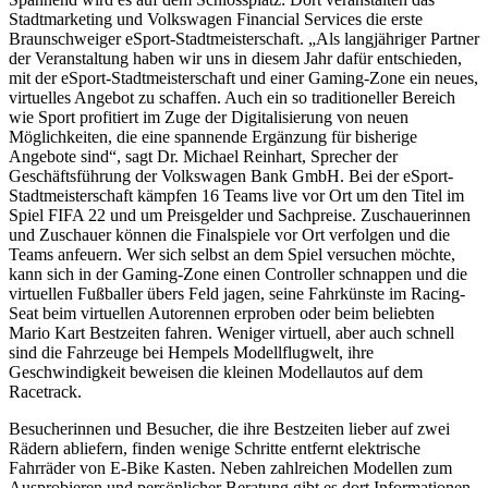
Stadtmarketing und Volkswagen Financial Services die erste
Braunschweiger eSport-Stadtmeisterschaft. „Als langjähriger Partner
der Veranstaltung haben wir uns in diesem Jahr dafür entschieden,
mit der eSport-Stadtmeisterschaft und einer Gaming-Zone ein neues,
virtuelles Angebot zu schaffen. Auch ein so traditioneller Bereich
wie Sport profitiert im Zuge der Digitalisierung von neuen
Möglichkeiten, die eine spannende Ergänzung für bisherige
Angebote sind“, sagt Dr. Michael Reinhart, Sprecher der
Geschäftsführung der Volkswagen Bank GmbH. Bei der eSport-
Stadtmeisterschaft kämpfen 16 Teams live vor Ort um den Titel im
Spiel FIFA 22 und um Preisgelder und Sachpreise. Zuschauerinnen
und Zuschauer können die Finalspiele vor Ort verfolgen und die
Teams anfeuern. Wer sich selbst an dem Spiel versuchen möchte,
kann sich in der Gaming-Zone einen Controller schnappen und die
virtuellen Fußballer übers Feld jagen, seine Fahrkünste im Racing-
Seat beim virtuellen Autorennen erproben oder beim beliebten
Mario Kart Bestzeiten fahren. Weniger virtuell, aber auch schnell
sind die Fahrzeuge bei Hempels Modellflugwelt, ihre
Geschwindigkeit beweisen die kleinen Modellautos auf dem
Racetrack.
Besucherinnen und Besucher, die ihre Bestzeiten lieber auf zwei
Rädern abliefern, finden wenige Schritte entfernt elektrische
Fahrräder von E-Bike Kasten. Neben zahlreichen Modellen zum
Ausprobieren und persönlicher Beratung gibt es dort Informationen