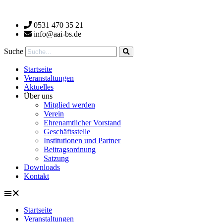
Zum
Inhalt
0531 470 35 21
wechseln
info@aai-bs.de
Suche
Startseite
Veranstaltungen
Aktuelles
Über uns
Mitglied werden
Verein
Ehrenamtlicher Vorstand
Geschäftsstelle
Institutionen und Partner
Beitragsordnung
Satzung
Downloads
Kontakt
Startseite
Veranstaltungen