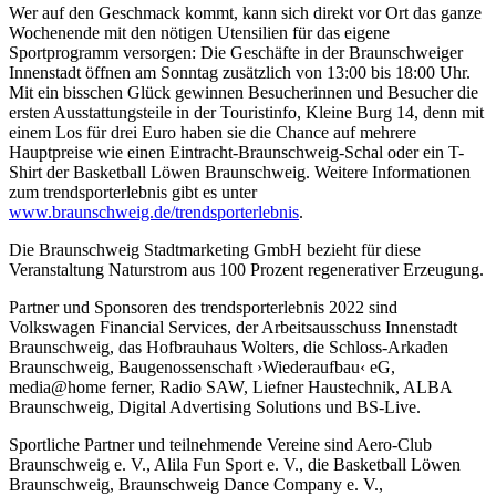
Wer auf den Geschmack kommt, kann sich direkt vor Ort das ganze
Wochenende mit den nötigen Utensilien für das eigene
Sportprogramm versorgen: Die Geschäfte in der Braunschweiger
Innenstadt öffnen am Sonntag zusätzlich von 13:00 bis 18:00 Uhr.
Mit ein bisschen Glück gewinnen Besucherinnen und Besucher die
ersten Ausstattungsteile in der Touristinfo, Kleine Burg 14, denn mit
einem Los für drei Euro haben sie die Chance auf mehrere
Hauptpreise wie einen Eintracht-Braunschweig-Schal oder ein T-
Shirt der Basketball Löwen Braunschweig. Weitere Informationen
zum trendsporterlebnis gibt es unter
www.braunschweig.de/trendsporterlebnis
.
Die Braunschweig Stadtmarketing GmbH bezieht für diese
Veranstaltung Naturstrom aus 100 Prozent regenerativer Erzeugung.
Partner und Sponsoren des trendsporterlebnis 2022 sind
Volkswagen Financial Services, der Arbeitsausschuss Innenstadt
Braunschweig, das Hofbrauhaus Wolters, die Schloss-Arkaden
Braunschweig, Baugenossenschaft ›Wiederaufbau‹ eG,
media@home ferner, Radio SAW, Liefner Haustechnik, ALBA
Braunschweig, Digital Advertising Solutions und BS-Live.
Sportliche Partner und teilnehmende Vereine sind Aero-Club
Braunschweig e. V., Alila Fun Sport e. V., die Basketball Löwen
Braunschweig, Braunschweig Dance Company e. V.,