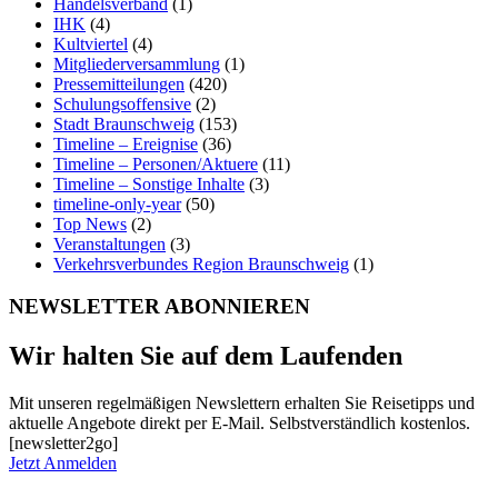
Handelsverband
(1)
IHK
(4)
Kultviertel
(4)
Mitgliederversammlung
(1)
Pressemitteilungen
(420)
Schulungsoffensive
(2)
Stadt Braunschweig
(153)
Timeline – Ereignise
(36)
Timeline – Personen/Aktuere
(11)
Timeline – Sonstige Inhalte
(3)
timeline-only-year
(50)
Top News
(2)
Veranstaltungen
(3)
Verkehrsverbundes Region Braunschweig
(1)
NEWSLETTER ABONNIEREN
Wir halten Sie auf dem Laufenden
Mit unseren regelmäßigen Newslettern erhalten Sie Reisetipps und
aktuelle Angebote direkt per E-Mail. Selbstverständlich kostenlos.
[newsletter2go]
Jetzt Anmelden