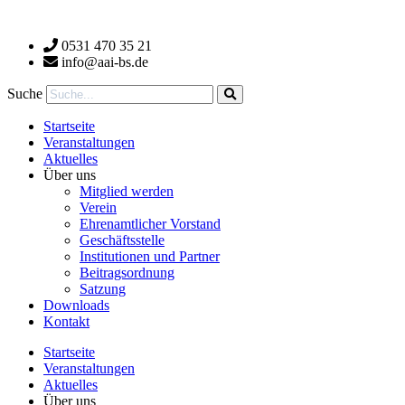
Zum
Inhalt
0531 470 35 21
wechseln
info@aai-bs.de
Suche
Startseite
Veranstaltungen
Aktuelles
Über uns
Mitglied werden
Verein
Ehrenamtlicher Vorstand
Geschäftsstelle
Institutionen und Partner
Beitragsordnung
Satzung
Downloads
Kontakt
Startseite
Veranstaltungen
Aktuelles
Über uns