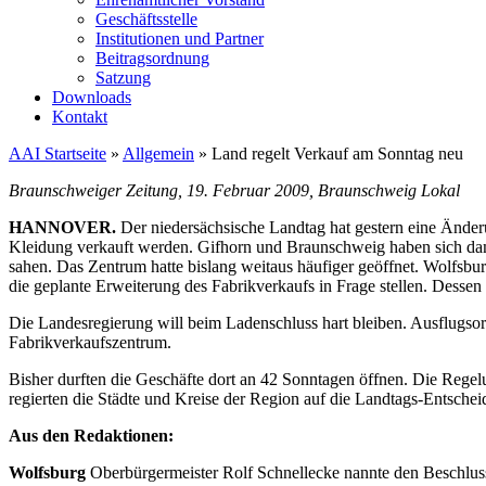
Geschäftsstelle
Institutionen und Partner
Beitragsordnung
Satzung
Downloads
Kontakt
AAI Startseite
»
Allgemein
»
Land regelt Verkauf am Sonntag neu
Braunschweiger Zeitung, 19. Februar 2009, Braunschweig Lokal
HANNOVER.
Der niedersächsische Landtag hat gestern eine Änder
Kleidung verkauft werden. Gifhorn und Braunschweig haben sich dami
sahen. Das Zentrum hatte bislang weitaus häufiger geöffnet. Wolfsbu
die geplante Erweiterung des Fabrikverkaufs in Frage stellen. Desse
Die Landesregierung will beim Ladenschluss hart bleiben. Ausflugsor
Fabrikverkaufszentrum.
Bisher durften die Geschäfte dort an 42 Sonntagen öffnen. Die Regel
regierten die Städte und Kreise der Region auf die Landtags-Entschei
Aus den Redaktionen:
Wolfsburg
Oberbürgermeister Rolf Schnellecke nannte den Beschluss 