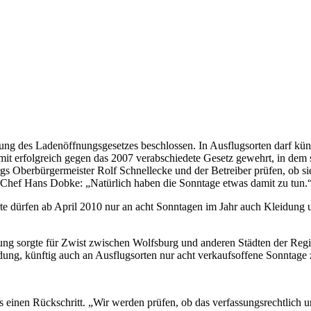
ung des Ladenöffnungsgesetzes beschlossen. In Ausflugsorten darf kün
t erfolgreich gegen das 2007 verabschiedete Gesetz gewehrt, in dem 
rgs Oberbürgermeister Rolf Schnellecke und der Betreiber prüfen, ob 
n Chef Hans Dobke: „Natürlich haben die Sonntage etwas damit zu tun.
te dürfen ab April 2010 nur an acht Sonntagen im Jahr auch Kleidung 
ung sorgte für Zwist zwischen Wolfsburg und anderen Städten der Regi
dung, künftig auch an Ausflugsorten nur acht verkaufsoffene Sonntage 
einen Rückschritt. „Wir werden prüfen, ob das verfassungsrechtlich u