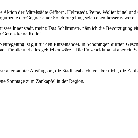
 Aktion der Mittelstädte Gifhorn, Helmstedt, Peine, Wolfenbüttel und 
Argumente der Gegner einer Sonderregelung seien eben besser gewesen.
usses Innenstadt, meint: Das Schlimmste, nämlich die Bevorzugung einz
n Gesetz keine Rolle.“
Neuregelung ist gut für den Einzelhandel. In Schöningen dürften Gesc
en für alle und alles geblieben wäre. „Die Entscheidung ist aber ein Sch
ar anerkannter Ausflugsort, die Stadt beabsichtige aber nicht, die Zah
ene Sonntage zum Zankapfel in der Region.