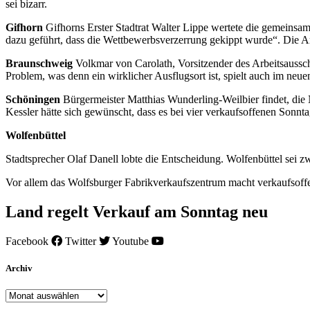
sei bizarr.
Gifhorn
Gifhorns Erster Stadtrat Walter Lippe wertete die gemeinsame
dazu geführt, dass die Wettbewerbsverzerrung gekippt wurde“. Die 
Braunschweig
Volkmar von Carolath, Vorsitzender des Arbeitsaussch
Problem, was denn ein wirklicher Ausflugsort ist, spielt auch im neue
Schöningen
Bürgermeister Matthias Wunderling-Weilbier findet, die 
Kessler hätte sich gewünscht, dass es bei vier verkaufsoffenen Sonntag
Wolfenbüttel
Stadtsprecher Olaf Danell lobte die Entscheidung. Wolfenbüttel sei zw
Vor allem das Wolfsburger Fabrikverkaufszentrum macht verkaufsoff
Land regelt Verkauf am Sonntag neu
Facebook
Twitter
Youtube
Archiv
Archiv