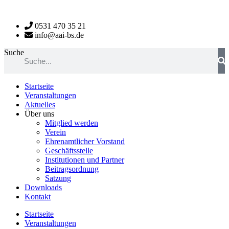
Zum
Inhalt
0531 470 35 21
wechseln
info@aai-bs.de
Suche
Startseite
Veranstaltungen
Aktuelles
Über uns
Mitglied werden
Verein
Ehrenamtlicher Vorstand
Geschäftsstelle
Institutionen und Partner
Beitragsordnung
Satzung
Downloads
Kontakt
Startseite
Veranstaltungen