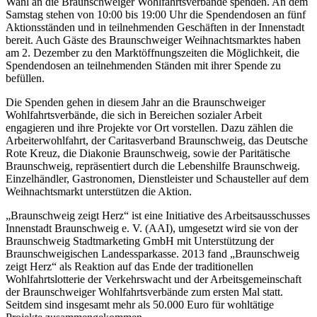
Wahl an die Braunschweiger Wohlfahrtsverbände spenden. An dem
Samstag stehen von 10:00 bis 19:00 Uhr die Spendendosen an fünf
Aktionsständen und in teilnehmenden Geschäften in der Innenstadt
bereit. Auch Gäste des Braunschweiger Weihnachtsmarktes haben
am 2. Dezember zu den Marktöffnungszeiten die Möglichkeit, die
Spendendosen an teilnehmenden Ständen mit ihrer Spende zu
befüllen.
Die Spenden gehen in diesem Jahr an die Braunschweiger
Wohlfahrtsverbände, die sich in Bereichen sozialer Arbeit
engagieren und ihre Projekte vor Ort vorstellen. Dazu zählen die
Arbeiterwohlfahrt, der Caritasverband Braunschweig, das Deutsche
Rote Kreuz, die Diakonie Braunschweig, sowie der Paritätische
Braunschweig, repräsentiert durch die Lebenshilfe Braunschweig.
Einzelhändler, Gastronomen, Dienstleister und Schausteller auf dem
Weihnachtsmarkt unterstützen die Aktion.
„Braunschweig zeigt Herz“ ist eine Initiative des Arbeitsausschusses
Innenstadt Braunschweig e. V. (AAI), umgesetzt wird sie von der
Braunschweig Stadtmarketing GmbH mit Unterstützung der
Braunschweigischen Landessparkasse. 2013 fand „Braunschweig
zeigt Herz“ als Reaktion auf das Ende der traditionellen
Wohlfahrtslotterie der Verkehrswacht und der Arbeitsgemeinschaft
der Braunschweiger Wohlfahrtsverbände zum ersten Mal statt.
Seitdem sind insgesamt mehr als 50.000 Euro für wohltätige