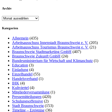
Archiv
Archiv
Kategorien
Allgemein
(435)
Arbeitsausschuss Innenstadt Braunschweig e. V.
(205)
Arbeitsausschuss Tourismus Braunschweig e. V.
(21)
Braunschweig Stadtmarketing GmbH
(407)
Braunschweig Zukunft GmbH
(24)
Bundesministerium für Wirtschaft und Klimaschutz
(1)
Education
(3)
Einladung
(4)
Einzelhandel
(55)
Handelsverband
(1)
IHK
(4)
Kultviertel
(4)
Mitgliederversammlung
(1)
Pressemitteilungen
(420)
Schulungsoffensive
(2)
Stadt Braunschweig
(153)
Timeline – Ereignise
(36)