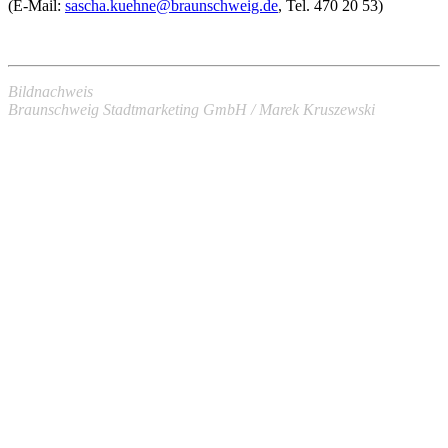
(E-Mail:
sascha.kuehne@braunschweig.de
, Tel. 470 20 53)
Bildnachweis
Braunschweig Stadtmarketing GmbH / Marek Kruszewski