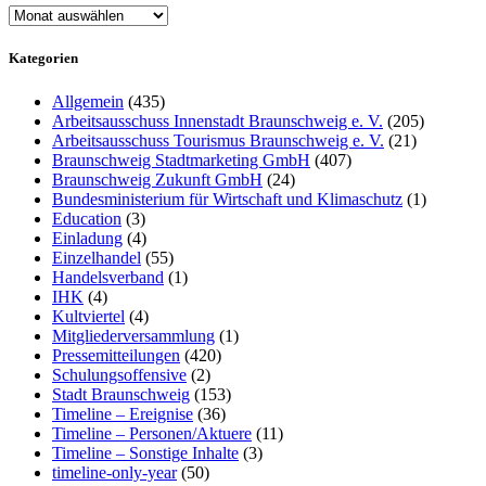
Archiv
Kategorien
Allgemein
(435)
Arbeitsausschuss Innenstadt Braunschweig e. V.
(205)
Arbeitsausschuss Tourismus Braunschweig e. V.
(21)
Braunschweig Stadtmarketing GmbH
(407)
Braunschweig Zukunft GmbH
(24)
Bundesministerium für Wirtschaft und Klimaschutz
(1)
Education
(3)
Einladung
(4)
Einzelhandel
(55)
Handelsverband
(1)
IHK
(4)
Kultviertel
(4)
Mitgliederversammlung
(1)
Pressemitteilungen
(420)
Schulungsoffensive
(2)
Stadt Braunschweig
(153)
Timeline – Ereignise
(36)
Timeline – Personen/Aktuere
(11)
Timeline – Sonstige Inhalte
(3)
timeline-only-year
(50)