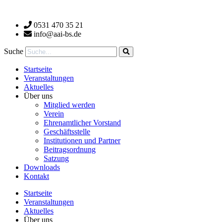
Zum
Inhalt
0531 470 35 21
wechseln
info@aai-bs.de
Suche
Startseite
Veranstaltungen
Aktuelles
Über uns
Mitglied werden
Verein
Ehrenamtlicher Vorstand
Geschäftsstelle
Institutionen und Partner
Beitragsordnung
Satzung
Downloads
Kontakt
Startseite
Veranstaltungen
Aktuelles
Über uns