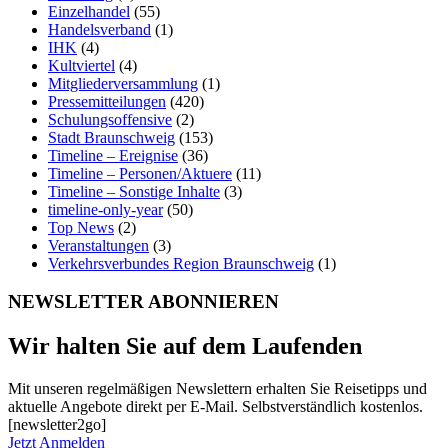
Einzelhandel
(55)
Handelsverband
(1)
IHK
(4)
Kultviertel
(4)
Mitgliederversammlung
(1)
Pressemitteilungen
(420)
Schulungsoffensive
(2)
Stadt Braunschweig
(153)
Timeline – Ereignise
(36)
Timeline – Personen/Aktuere
(11)
Timeline – Sonstige Inhalte
(3)
timeline-only-year
(50)
Top News
(2)
Veranstaltungen
(3)
Verkehrsverbundes Region Braunschweig
(1)
NEWSLETTER ABONNIEREN
Wir halten Sie auf dem Laufenden
Mit unseren regelmäßigen Newslettern erhalten Sie Reisetipps und
aktuelle Angebote direkt per E-Mail. Selbstverständlich kostenlos.
[newsletter2go]
Jetzt Anmelden