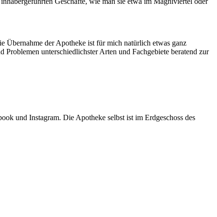
n inhabergeführten Geschäfte, wie man sie etwa im Magniviertel oder
Die Übernahme der Apotheke ist für mich natürlich etwas ganz
nd Problemen unterschiedlichster Arten und Fachgebiete beratend zur
ook und Instagram. Die Apotheke selbst ist im Erdgeschoss des