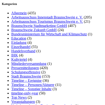
Kategorien
Allgemein
(435)
Arbeitsausschuss Innenstadt Braunschweig e. V.
(205)
Arbeitsausschuss Tourismus Braunschweig e. V.
(21)
Braunschweig Stadtmarketing GmbH
(407)
Braunschweig Zukunft GmbH
(24)
Bundesministerium für Wirtschaft und Klimaschutz
(1)
Education
(3)
Einladung
(4)
Einzelhandel
(55)
Handelsverband
(1)
IHK
(4)
Kultviertel
(4)
Mitgliederversammlung
(1)
Pressemitteilungen
(420)
Schulungsoffensive
(2)
Stadt Braunschweig
(153)
Timeline – Ereignise
(36)
Timeline – Personen/Aktuere
(11)
Timeline – Sonstige Inhalte
(3)
timeline-only-year
(50)
Top News
(2)
Veranstaltungen
(3)