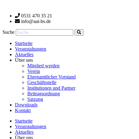
Zum
Inhalt
0531 470 35 21
wechseln
info@aai-bs.de
Suche
Startseite
Veranstaltungen
Aktuelles
Über uns
Mitglied werden
Verein
Ehrenamtlicher Vorstand
Geschäftsstelle
Institutionen und Partner
Beitragsordnung
Satzung
Downloads
Kontakt
Startseite
Veranstaltungen
Aktuelles
Über uns