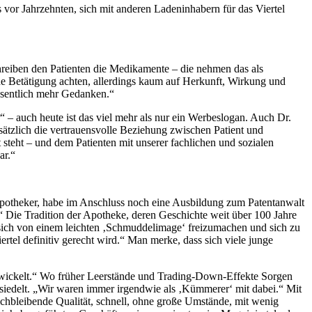
s vor Jahrzehnten, sich mit anderen Ladeninhabern für das Viertel
hreiben den Patienten die Medikamente – die nehmen das als
he Betätigung achten, allerdings kaum auf Herkunft, Wirkung und
esentlich mehr Gedanken.“
 – auch heute ist das viel mehr als nur ein Werbeslogan. Auch Dr.
sätzlich die vertrauensvolle Beziehung zwischen Patient und
 steht – und dem Patienten mit unserer fachlichen und sozialen
ar.“
h Apotheker, habe im Anschluss noch eine Ausbildung zum Patentanwalt
n.“ Die Tradition der Apotheke, deren Geschichte weit über 100 Jahre
t sich von einem leichten ‚Schmuddelimage‘ freizumachen und sich zu
tel definitiv gerecht wird.“ Man merke, dass sich viele junge
entwickelt.“ Wo früher Leerstände und Trading-Down-Effekte Sorgen
siedelt. „Wir waren immer irgendwie als ‚Kümmerer‘ mit dabei.“ Mit
ichbleibende Qualität, schnell, ohne große Umstände, mit wenig