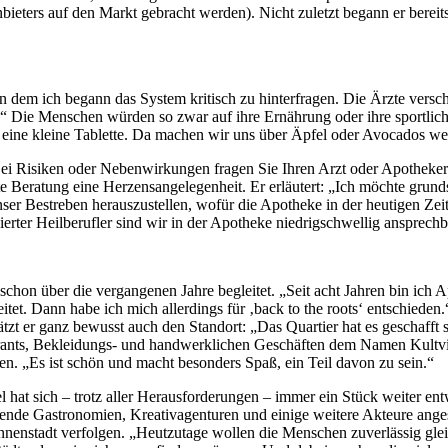
bieters auf den Markt gebracht werden). Nicht zuletzt begann er bereit
 dem ich begann das System kritisch zu hinterfragen. Die Ärzte versc
r.“ Die Menschen würden so zwar auf ihre Ernährung oder ihre sportlic
r eine kleine Tablette. Da machen wir uns über Äpfel oder Avocados w
ei Risiken oder Nebenwirkungen fragen Sie Ihren Arzt oder Apotheker“
te Beratung eine Herzensangelegenheit. Er erläutert: „Ich möchte grund
ser Bestreben herauszustellen, wofür die Apotheke in der heutigen Zeit
erter Heilberufler sind wir in der Apotheke niedrigschwellig ansprechb
 schon über die vergangenen Jahre begleitet. „Seit acht Jahren bin ic
itet. Dann habe ich mich allerdings für ‚back to the roots‘ entschiede
ätzt er ganz bewusst auch den Standort: „Das Quartier hat es geschaff
urants, Bekleidungs- und handwerklichen Geschäften dem Namen Kultvier
n. „Es ist schön und macht besonders Spaß, ein Teil davon zu sein.“
el hat sich – trotz aller Herausforderungen – immer ein Stück weiter 
nnende Gastronomien, Kreativagenturen und einige weitere Akteure ange
Innenstadt verfolgen. „Heutzutage wollen die Menschen zuverlässig gle