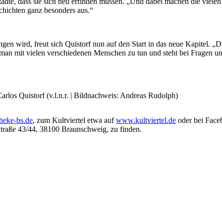
tädte, dass sie sich neu erfinden müssen. „Und dabei machen die viele
eschichten ganz besonders aus.“
gen wird, freut sich Quistorf nun auf den Start in das neue Kapitel. „
 man mit vielen verschiedenen Menschen zu tun und steht bei Fragen u
rlos Quistorf (v.l.n.r. | Bildnachweis: Andreas Rudolph)
heke-bs.de
, zum Kultviertel etwa auf
www.kultviertel.de
oder bei Faceb
raße 43/44, 38100 Braunschweig, zu finden.