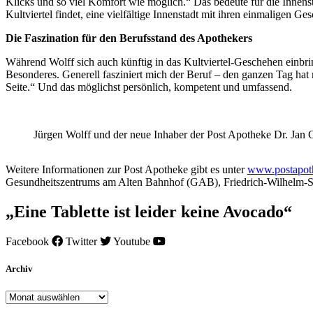
Klicks und so viel Komfort wie möglich.“ Das bedeute für die Innens
Kultviertel findet, eine vielfältige Innenstadt mit ihren einmaligen G
Die Faszination für den Berufsstand des Apothekers
Während Wolff sich auch künftig in das Kultviertel-Geschehen einbrin
Besonderes. Generell fasziniert mich der Beruf – den ganzen Tag hat
Seite.“ Und das möglichst persönlich, kompetent und umfassend.
Jürgen Wolff und der neue Inhaber der Post Apotheke Dr. Jan Ca
Weitere Informationen zur Post Apotheke gibt es unter
www.postapot
Gesundheitszentrums am Alten Bahnhof (GAB), Friedrich-Wilhelm-St
„Eine Tablette ist leider keine Avocado“
Facebook
Twitter
Youtube
Archiv
Archiv