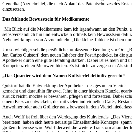
Generika (Arzneimittel, die nach Ablauf des Patentschutzes des Erstan
einzusetzen.
Das fehlende Bewusstsein für Medikamente
„Mit Blick auf die Medikamente kam ich irgendwann an den Punkt, an
selbstverständlich hin und entwickeln oftmals kein Bewusstsein dafü
Nebenwirkungen von Arzneimitteln. „Die kleine Tablette ist eben nu
Umso wichtiger sei die persönliche, umfassende Beratung vor Ort. „B
Jan Carlos Quistorf, dem neuen Inhaber der Post Apotheke, ist die gu
Apotheker durch eine gute Beratung stärken. Dabei ist es mein und un
Kompetenz einen Mehrwert bieten. Es ist nicht zu vergessen: Als studi
„Das Quartier wird dem Namen Kultviertel definitiv gerecht“
Quistorf hat die Entwicklung der Apotheke – des gesamten Viertels –
gemacht und daraufhin für zwei Jahre in einer hiesigen Kanzlei gearbe
zurück reicht, möchte er bewahren, pflegen und fortsetzen. Dabei sch
einem Kiez zu entwickeln, der mit vielen individuellen Cafés, Resta
Anwohner oder auch Gründer ganz bewusst in dem Viertel niederlasse
Auch Wolff ist froh über den Werdegang des Kultviertels. „Das Viert
bereiteten, haben sich heute neuartige Einzelhandels-Konzepte, spa
großem Interesse wird Wolff derweil die weitere Transformation der 