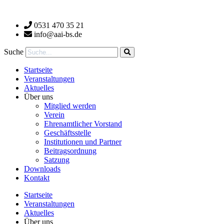
Zum
Inhalt
0531 470 35 21
wechseln
info@aai-bs.de
Suche
Startseite
Veranstaltungen
Aktuelles
Über uns
Mitglied werden
Verein
Ehrenamtlicher Vorstand
Geschäftsstelle
Institutionen und Partner
Beitragsordnung
Satzung
Downloads
Kontakt
Startseite
Veranstaltungen
Aktuelles
Über uns