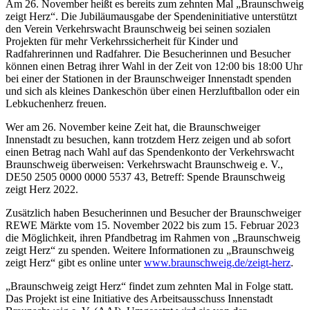
Am 26. November heißt es bereits zum zehnten Mal „Braunschweig
zeigt Herz“. Die Jubiläumausgabe der Spendeninitiative unterstützt
den Verein Verkehrswacht Braunschweig bei seinen sozialen
Projekten für mehr Verkehrssicherheit für Kinder und
Radfahrerinnen und Radfahrer. Die Besucherinnen und Besucher
können einen Betrag ihrer Wahl in der Zeit von 12:00 bis 18:00 Uhr
bei einer der Stationen in der Braunschweiger Innenstadt spenden
und sich als kleines Dankeschön über einen Herzluftballon oder ein
Lebkuchenherz freuen.
Wer am 26. November keine Zeit hat, die Braunschweiger
Innenstadt zu besuchen, kann trotzdem Herz zeigen und ab sofort
einen Betrag nach Wahl auf das Spendenkonto der Verkehrswacht
Braunschweig überweisen: Verkehrswacht Braunschweig e. V.,
DE50 2505 0000 0000 5537 43, Betreff: Spende Braunschweig
zeigt Herz 2022.
Zusätzlich haben Besucherinnen und Besucher der Braunschweiger
REWE Märkte vom 15. November 2022 bis zum 15. Februar 2023
die Möglichkeit, ihren Pfandbetrag im Rahmen von „Braunschweig
zeigt Herz“ zu spenden. Weitere Informationen zu „Braunschweig
zeigt Herz“ gibt es online unter
www.braunschweig.de/zeigt-herz
.
„Braunschweig zeigt Herz“ findet zum zehnten Mal in Folge statt.
Das Projekt ist eine Initiative des Arbeitsausschuss Innenstadt