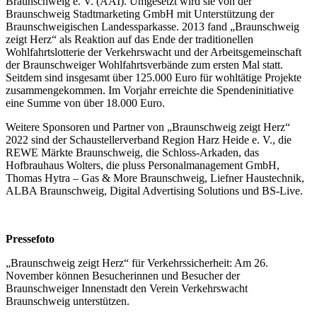
Braunschweig e. V. (AAI). Umgesetzt wird sie von der
Braunschweig Stadtmarketing GmbH mit Unterstützung der
Braunschweigischen Landessparkasse. 2013 fand „Braunschweig
zeigt Herz“ als Reaktion auf das Ende der traditionellen
Wohlfahrtslotterie der Verkehrswacht und der Arbeitsgemeinschaft
der Braunschweiger Wohlfahrtsverbände zum ersten Mal statt.
Seitdem sind insgesamt über 125.000 Euro für wohltätige Projekte
zusammengekommen. Im Vorjahr erreichte die Spendeninitiative
eine Summe von über 18.000 Euro.
Weitere Sponsoren und Partner von „Braunschweig zeigt Herz“
2022 sind der Schaustellerverband Region Harz Heide e. V., die
REWE Märkte Braunschweig, die Schloss-Arkaden, das
Hofbrauhaus Wolters, die pluss Personalmanagement GmbH,
Thomas Hytra – Gas & More Braunschweig, Liefner Haustechnik,
ALBA Braunschweig, Digital Advertising Solutions und BS-Live.
Pressefoto
„Braunschweig zeigt Herz“ für Verkehrssicherheit: Am 26.
November können Besucherinnen und Besucher der
Braunschweiger Innenstadt den Verein Verkehrswacht
Braunschweig unterstützen.