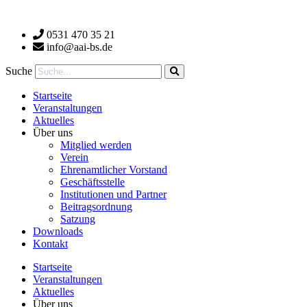
Zum
Inhalt
0531 470 35 21
wechseln
info@aai-bs.de
Suche
Startseite
Veranstaltungen
Aktuelles
Über uns
Mitglied werden
Verein
Ehrenamtlicher Vorstand
Geschäftsstelle
Institutionen und Partner
Beitragsordnung
Satzung
Downloads
Kontakt
Startseite
Veranstaltungen
Aktuelles
Über uns