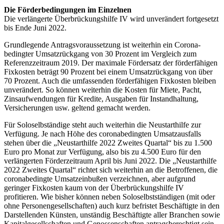
Die Förderbedingungen im Einzelnen
Die verlängerte Überbrückungshilfe IV wird unverändert fortgesetzt
bis Ende Juni 2022.
Grundlegende Antragsvoraussetzung ist weiterhin ein Corona-
bedingter Umsatzrückgang von 30 Prozent im Vergleich zum
Referenzzeitraum 2019. Der maximale Fördersatz der förderfähigen
Fixkosten beträgt 90 Prozent bei einem Umsatzrückgang von über
70 Prozent. Auch die umfassenden förderfähigen Fixkosten bleiben
unverändert. So können weiterhin die Kosten für Miete, Pacht,
Zinsaufwendungen für Kredite, Ausgaben für Instandhaltung,
Versicherungen usw. geltend gemacht werden.
Für Soloselbständige steht auch weiterhin die Neustarthilfe zur
Verfügung. Je nach Höhe des coronabedingten Umsatzausfalls
stehen über die „Neustarthilfe 2022 Zweites Quartal“ bis zu 1.500
Euro pro Monat zur Verfügung, also bis zu 4.500 Euro für den
verlängerten Förderzeitraum April bis Juni 2022. Die „Neustarthilfe
2022 Zweites Quartal“ richtet sich weiterhin an die Betroffenen, die
coronabedingte Umsatzeinbußen verzeichnen, aber aufgrund
geringer Fixkosten kaum von der Überbrückungshilfe IV
profitieren. Wie bisher können neben Soloselbstständigen (mit oder
ohne Personengesellschaften) auch kurz befristet Beschäftigte in den
Darstellenden Künsten, unständig Beschäftigte aller Branchen sowie
Kapitalgesellschaften und Genossenschaften antragsberechtigt sein.