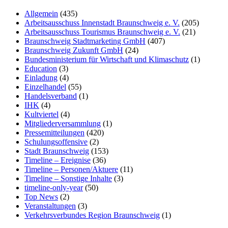
Allgemein
(435)
Arbeitsausschuss Innenstadt Braunschweig e. V.
(205)
Arbeitsausschuss Tourismus Braunschweig e. V.
(21)
Braunschweig Stadtmarketing GmbH
(407)
Braunschweig Zukunft GmbH
(24)
Bundesministerium für Wirtschaft und Klimaschutz
(1)
Education
(3)
Einladung
(4)
Einzelhandel
(55)
Handelsverband
(1)
IHK
(4)
Kultviertel
(4)
Mitgliederversammlung
(1)
Pressemitteilungen
(420)
Schulungsoffensive
(2)
Stadt Braunschweig
(153)
Timeline – Ereignise
(36)
Timeline – Personen/Aktuere
(11)
Timeline – Sonstige Inhalte
(3)
timeline-only-year
(50)
Top News
(2)
Veranstaltungen
(3)
Verkehrsverbundes Region Braunschweig
(1)