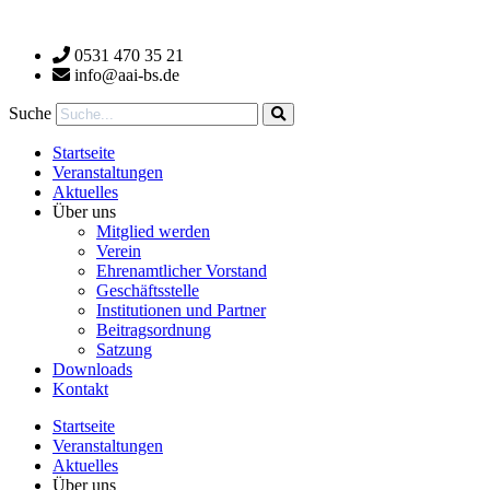
Zum
Inhalt
0531 470 35 21
wechseln
info@aai-bs.de
Suche
Startseite
Veranstaltungen
Aktuelles
Über uns
Mitglied werden
Verein
Ehrenamtlicher Vorstand
Geschäftsstelle
Institutionen und Partner
Beitragsordnung
Satzung
Downloads
Kontakt
Startseite
Veranstaltungen
Aktuelles
Über uns