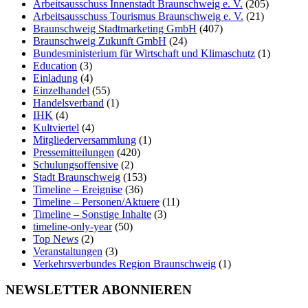
Arbeitsausschuss Innenstadt Braunschweig e. V.
(205)
Arbeitsausschuss Tourismus Braunschweig e. V.
(21)
Braunschweig Stadtmarketing GmbH
(407)
Braunschweig Zukunft GmbH
(24)
Bundesministerium für Wirtschaft und Klimaschutz
(1)
Education
(3)
Einladung
(4)
Einzelhandel
(55)
Handelsverband
(1)
IHK
(4)
Kultviertel
(4)
Mitgliederversammlung
(1)
Pressemitteilungen
(420)
Schulungsoffensive
(2)
Stadt Braunschweig
(153)
Timeline – Ereignise
(36)
Timeline – Personen/Aktuere
(11)
Timeline – Sonstige Inhalte
(3)
timeline-only-year
(50)
Top News
(2)
Veranstaltungen
(3)
Verkehrsverbundes Region Braunschweig
(1)
NEWSLETTER ABONNIEREN