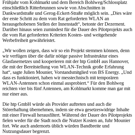
Frühjahr vom Kohlmarkt und dem Bereich Bohlweg/Schlossplatz
einschließlich Ritterbrunnen sowie von Abschnitten in
Dankwardstraße und Gerog-Eckert-Straße möglich sein. „Dies wäre
der erste Schritt zu dem vom Rat geforderten WLAN an
herausgehobenen Stellen der Innenstadt“, betonte der Dezernent.
Darüber hinaus seien zumindest für die Dauer des Pilotprojekts auch
die vom Rat geforderten Kriterien Kosten- und weitgehende
Werbefreiheit gewährleistet.
„Wir wollen zeigen, dass wir so ein Projekt stemmen können, denn
wir verfügen über die dafür nötige passive Infrastruktur eines
Glasfasernetzes und kooperieren mit der htp GmbH aus Hannover,
die mit der Bereitstellung von WLAN-Technik große Erfahrung
hat“, sagte Julien Mounier, Vorstandsmitglied von BS Energy. „Und
dass es funktioniert, haben wir messtechnisch mit temporären
WLAN-Antennen schon einmal ausprobiert.“ Für den Bohlweg
reichten vier bis fünf Antennen, am Kohlmarkt komme man gar mit
nur einer aus.
Die htp GmbH würde als Provider auftreten und auch die
Störerhaftung übernehmen, indem sie etwa gesetzeswidrige Inhalte
mit einer Firewall herausfiltert. Während der Dauer des Pilotprojekts
fielen weder für die Stadt noch die Nutzer Kosten an, fuhr Mounier
fort. Wie auch andernorts üblich würden Bandbreite und
Nutzungsdauer begrenzt.