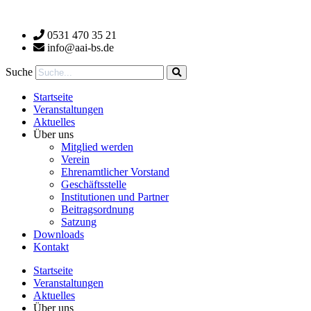
Zum
Inhalt
0531 470 35 21
wechseln
info@aai-bs.de
Suche
Startseite
Veranstaltungen
Aktuelles
Über uns
Mitglied werden
Verein
Ehrenamtlicher Vorstand
Geschäftsstelle
Institutionen und Partner
Beitragsordnung
Satzung
Downloads
Kontakt
Startseite
Veranstaltungen
Aktuelles
Über uns