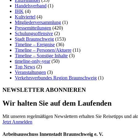
Einzelhandel
(55)
Handelsverband
(1)
IHK
(4)
Kultviertel
(4)
Mitgliederversammlung
(1)
Pressemitteilungen
(420)
Schulungsoffensive
(2)
Stadt Braunschweig
(153)
Timeline – Ereignise
(36)
Timeline – Personen/Aktuere
(11)
Timeline – Sonstige Inhalte
(3)
timeline-only-year
(50)
Top News
(2)
Veranstaltungen
(3)
Verkehrsverbundes Region Braunschweig
(1)
NEWSLETTER ABONNIEREN
Wir halten Sie auf dem Laufenden
Mit unseren regelmäßigen Newslettern erhalten Sie Reisetipps und akt
Jetzt Anmelden
Arbeitsausschuss Innenstadt Braunschweig e. V.